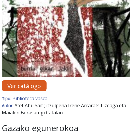
Ver catálogo
Biblioteca vasca
Tipo:
Atef Abu Saif ; itzulpena Irene Arrarats Lizeaga eta
Autor:
Maialen Berasategi Catalan
Gazako egunerokoa