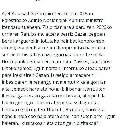
Atef Abu Saif Gazan jaio zen, baina 2019an,
Palestinako Aginte Nazionalak Kultura ministro
izendatu zuenean, Zisjordaniara aldatu zen. 2023ko
urriaren 7an, baina, atzera berriz Gazan zegoen.
Bere karguarekin lotutako hainbat konpromiso
zituen, eta pentsatu zuen konpromiso haiek eta
senideak bisitatzea uztargarriak izan zitezkeela.
Horregatik berekin eraman zuen Yasser, hamabost
urteko semea. Egun hartan, infernuko ateak parez
pare ireki ziren Gazan. Israelgo armadaren
inbasioaren lehenengo momentutik kale gorrian,
aita-semeek hara eta hona ibili behar izan zuten
iheska, gainerako gazatarrek bezala, aterpe bila
baino gehiago –Gazan aterperik ez dago-eta–
herioari izkin egiten. Horrela, 85 egun, harik eta
handik nola edo hala atera ahal izan zuten arte. Egun
haietan, ikusitakoari eta oroz gain bizitakoari