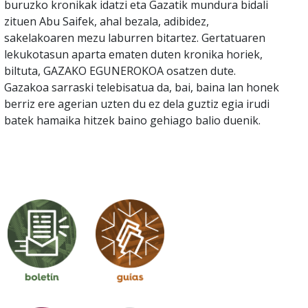
buruzko kronikak idatzi eta Gazatik mundura bidali
zituen Abu Saifek, ahal bezala, adibidez,
sakelakoaren mezu laburren bitartez. Gertatuaren
lekukotasun aparta ematen duten kronika horiek,
biltuta, GAZAKO EGUNEROKOA osatzen dute.
Gazakoa sarraski telebisatua da, bai, baina lan honek
berriz ere agerian uzten du ez dela guztiz egia irudi
batek hamaika hitzek baino gehiago balio duenik.