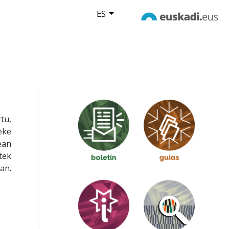
ES
tu,
eke
ean
tek
an.