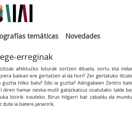
iografías temáticas
Novedades
egia
ege-erreginak
zitzak afektuzko loturak sortzen dituela, sortu eta indar
goera batean ere gertatzen al da hori? Zer gertatuko litzat
a guztia hilko balu? Edo ia guztia? Adingabeen Zentro bat
i diren hamar neska-mutil gatazkatsuz osatutako talde ba
uka bizirik irauteko. Birus hilgarri bat zabaldu da mundu
 dute ia batere janaririk.