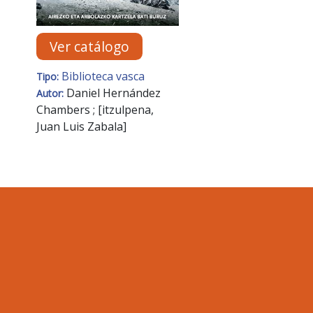
Ver catálogo
Biblioteca vasca
Tipo:
Daniel Hernández
Autor:
Chambers ; [itzulpena,
Juan Luis Zabala]