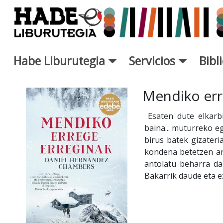
Saltar al contenido principal
Habe Liburutegia
Servicios
Bibl
Ficha de Novedades - Liburut
Mendiko err
Esaten dute elkarbi
baina... muturreko e
birus batek gizateri
kondena betetzen ar
antolatu beharra da
Bakarrik daude eta ez