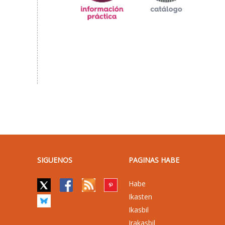
SIGUENOS
PAGINAS HABE
Habe
Ikasten
Ikasbil
Irakasbil