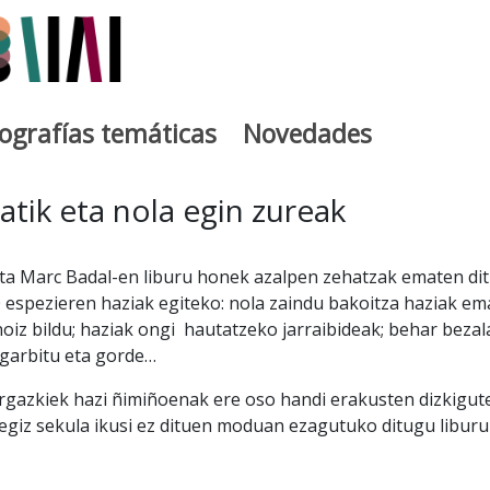
iografías temáticas
Novedades
egia
gatik eta nola egin zureak
eta Marc Badal-en liburu honek azalpen zehatzak ematen di
 espezieren haziak egiteko: nola zaindu bakoitza haziak em
 noiz bildu; haziak ongi hautatzeko jarraibideak; behar bezal
garbitu eta gorde…
rgazkiek hazi ñimiñoenak ere oso handi erakusten dizkigute
egiz sekula ikusi ez dituen moduan ezagutuko ditugu liburu