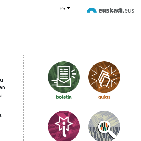
ES
tu
an
a
.