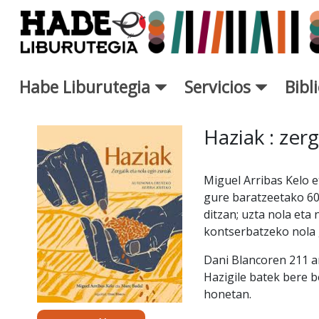
Saltar al contenido principal
Habe Liburutegia
Servicios
Bibl
Ficha de Novedades - Liburut
Haziak : zer
Miguel Arribas Kelo 
gure baratzeetako 60
ditzan; uzta nola eta
kontserbatzeko nola 
Dani Blancoren 211 a
Hazigile batek bere b
honetan.