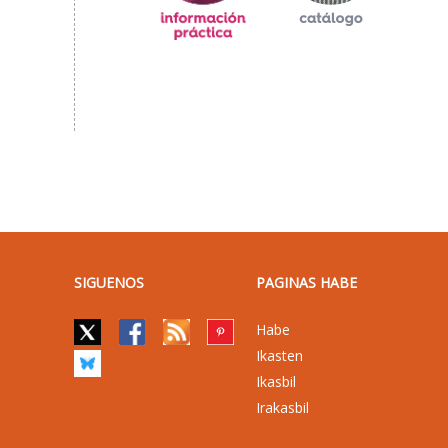
SIGUENOS
PAGINAS HABE
Habe
Ikasten
Ikasbil
Irakasbil