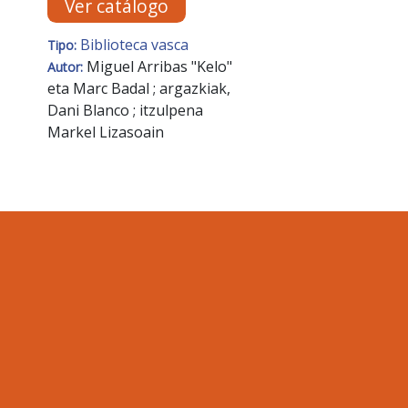
Ver catálogo
Biblioteca vasca
Tipo:
Miguel Arribas "Kelo"
Autor:
eta Marc Badal ; argazkiak,
Dani Blanco ; itzulpena
Markel Lizasoain