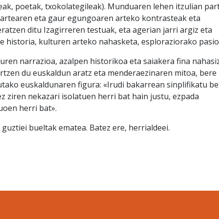
eak, poetak, txokolategileak). Munduaren lehen itzulian par
zartearen eta gaur egungoaren arteko kontrasteak eta
atzen ditu Izagirreren testuak, eta agerian jarri argiz eta
e historia, kulturen arteko nahasketa, esploraziorako pasio
uren narrazioa, azalpen historikoa eta saiakera fina nahasiz
jartzen du euskaldun aratz eta menderaezinaren mitoa, bere
utako euskaldunaren figura: «Irudi bakarrean sinplifikatu b
z ziren nekazari isolatuen herri bat hain justu, ezpada
oen herri bat».
guztiei bueltak ematea. Batez ere, herrialdeei.