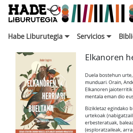
Saltar al contenido principal
Habe Liburutegia
Servicios
Bibl
Ficha de Novedades - Liburut
Elkanoren he
Duela bostehun urte,
munduari. Orain, Ande
Elkanoren jaioterritik
mentala eman dio eus
Bizikletaz egindako b
urtekoak (nabigatzail
erbesteratuak, balea
(esploratzaileak, arr