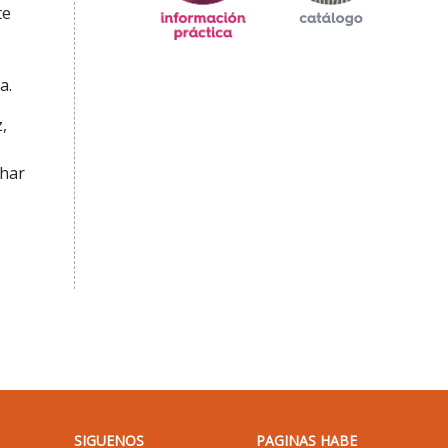
te
a.
,
ehar
SIGUENOS
PAGINAS HABE