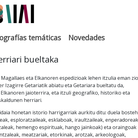
iografías temáticas
Novedades
egia
rriari bueltaka
 Magallaes eta Elkanoren espedizioak lehen itzulia eman zi
r Izagirre Getariatik abiatu eta Getariara bueltatu da,
 Elkanoren jaioterrira, eta itzuli geografiko, historiko eta
kaldunen herriari.
idaia honetan istorio harrigarriak aurkitu ditu: duela boste
eak, esploratzaileak, esklaboak, iraultzaileak, enperadoreak
zaleak, hemengo espirituak, hango jainkoak) eta oraingoak
antzaleak, meatzariak, etorkinak, arotzak, arkeologoak,