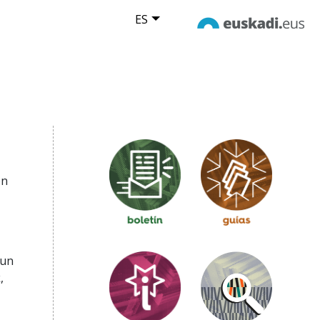
ES
on
hun
,