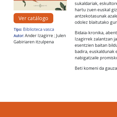
sukaldariak, eskultor
hartu zuen euskal gi
antzekotasunak azaler
Ver catálogo
odolez blaitutako gur
Biblioteca vasca
Tipo:
Bidaia-kronika, abent
Ander Izagirre ; Julen
Autor:
Izagirrek zalantzan 
Gabiriaren itzulpena
esentzien baitan bild
badira, euskaldunak e
nabigatzaile promisku
Beti komeni da gauza 