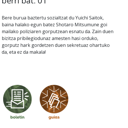
berri bat. 01
Bere burua baztertu sozialtzat du Yuichi Saitok,
baina halako egun batez Shotaro Mitsumune goi
mailako poliziaren gorputzean esnatu da. Zain duen
bizitza pribilegiodunaz amesten hasi orduko,
gorputz hark gordetzen duen sekretuaz ohartuko
da, eta ez da makala!