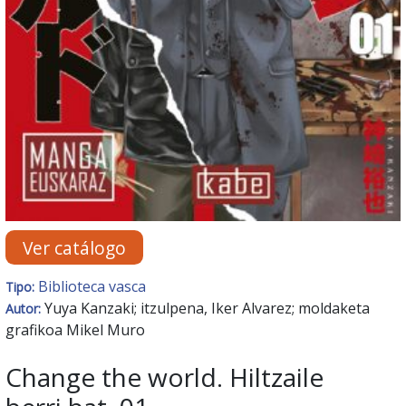
Ver catálogo
Biblioteca vasca
Tipo:
Yuya Kanzaki; itzulpena, Iker Alvarez; moldaketa
Autor:
grafikoa Mikel Muro
Change the world. Hiltzaile