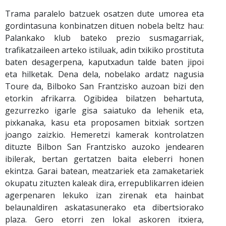
Trama paralelo batzuek osatzen dute umorea eta
gordintasuna konbinatzen dituen nobela beltz hau:
Palankako klub bateko prezio susmagarriak,
trafikatzaileen arteko istiluak, adin txikiko prostituta
baten desagerpena, kaputxadun talde baten jipoi
eta hilketak. Dena dela, nobelako ardatz nagusia
Toure da, Bilboko San Frantzisko auzoan bizi den
etorkin afrikarra. Ogibidea bilatzen behartuta,
gezurrezko igarle gisa saiatuko da lehenik eta,
pixkanaka, kasu eta proposamen bitxiak sortzen
joango zaizkio. Hemeretzi kamerak kontrolatzen
dituzte Bilbon San Frantzisko auzoko jendearen
ibilerak, bertan gertatzen baita eleberri honen
ekintza. Garai batean, meatzariek eta zamaketariek
okupatu zituzten kaleak dira, errepublikarren ideien
agerpenaren lekuko izan zirenak eta hainbat
belaunaldiren askatasunerako eta dibertsiorako
plaza. Gero etorri zen lokal askoren itxiera,