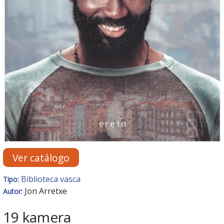
Ver catálogo
Biblioteca vasca
Tipo:
Jon Arretxe
Autor:
19 kamera