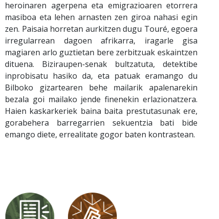
heroinaren agerpena eta emigrazioaren etorrera
masiboa eta lehen arnasten zen giroa nahasi egin
zen. Paisaia horretan aurkitzen dugu Touré, egoera
irregularrean dagoen afrikarra, iragarle gisa
magiaren arlo guztietan bere zerbitzuak eskaintzen
dituena. Biziraupen-senak bultzatuta, detektibe
inprobisatu hasiko da, eta patuak eramango du
Bilboko gizartearen behe mailarik apalenarekin
bezala goi mailako jende finenekin erlazionatzera.
Haien kaskarkeriek baina baita prestutasunak ere,
gorabehera barregarrien sekuentzia bati bide
emango diete, errealitate gogor baten kontrastean.