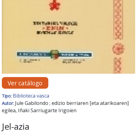
Ver catálogo
Biblioteca vasca
Tipo:
Jule Gabilondo ; edizio berriaren [eta atarikoaren]
Autor:
egilea, Iñaki Sarriugarte Irigoien
Jel-azia