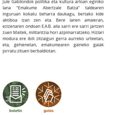
Jule Gabilondok politika eta kultura arloan eginiko
lana "Emakume Abertzale Batza" taldearen
inguruan kokatu beharra daukagu, bertako kide
aktiboa izan zen eta. Bere lanen amaieran,
ezizenaren ondoan E.A.B. aila sarri ere sarri jartzen
zuen Maitek, militantzia hori azpimarratzeko. Hizlari
modura ere ibili zitzaigun gerra aurreko urteetan,
eta, gehienetan, emakumearen gaineko gaiak
jorratu zituen berbaldiotan.