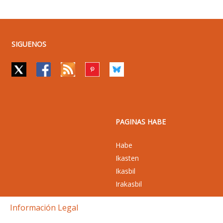
SIGUENOS
PAGINAS HABE
Habe
Ikasten
Ikasbil
Irakasbil
Información Legal