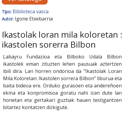
Biblioteca vasca
Tipo:
Igone Etxebarria
Autor:
Ikastolak loran mila koloretan :
ikastolen sorerra Bilbon
Labayru Fundazioa eta Bilboko Udala Bilbon
ikastolek eman zituzten lehen pausuak aztertzen
ibili dira. Lan horren ondorioa da "Ikastolak Loran
Mila Koloretan: Ikastolen sorrera Bilbon" liburua eta
baita bideoa ere. Orduko gurasoen eta andereñoen
ekina eta konpromisoa goratu nahi izan dute lan
honetan eta gertakari guztiak hauen testigantzen
bitartez kontatzen dizkigute.