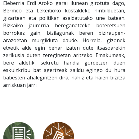
Eleberria Erdi Aroko garai ilunean girotuta dago,
Bermeo eta Lekeitioko kostaldeko hiribilduetan,
gizartean eta politikan asaldatutako une batean.
Bizkaiko jaurerria bereganatzeko boteretsuen
borrokez gain, bizilagunak beren biziraupen-
arazoetan murgilduta daude. Horrela, gizonek
etxetik alde egin behar izaten dute itsasoarekin
zerikusia duten zereginetan aritzeko. Emakumeak,
bere aldetik, sekretu handia gordetzen duen
eskuizkribu bat agertzeak zaildu egingo du hura
babesten ahalegintzen dira, nahiz eta haien bizitza
arriskuan jarri.