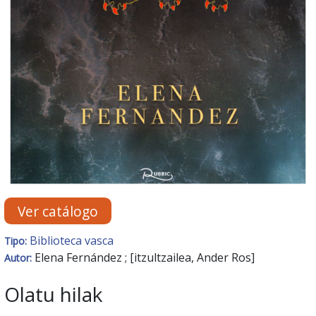
Ver catálogo
Biblioteca vasca
Tipo:
Elena Fernández ; [itzultzailea, Ander Ros]
Autor:
Olatu hilak