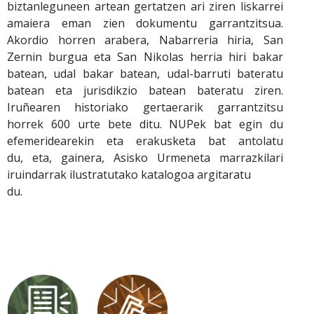
biztanleguneen artean gertatzen ari ziren liskarrei
amaiera eman zien dokumentu garrantzitsua.
Akordio horren arabera, Nabarreria hiria, San
Zernin burgua eta San Nikolas herria hiri bakar
batean, udal bakar batean, udal-barruti bateratu
batean eta jurisdikzio batean bateratu ziren.
Iruñearen historiako gertaerarik garrantzitsu
horrek 600 urte bete ditu. NUPek bat egin du
efemeridearekin eta erakusketa bat antolatu
du, eta, gainera, Asisko Urmeneta marrazkilari
iruindarrak ilustratutako katalogoa argitaratu
du.