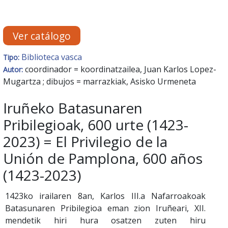
Ver catálogo
Biblioteca vasca
Tipo:
coordinador = koordinatzailea, Juan Karlos Lopez-
Autor:
Mugartza ; dibujos = marrazkiak, Asisko Urmeneta
Iruñeko Batasunaren
Pribilegioak, 600 urte (1423-
2023) = El Privilegio de la
Unión de Pamplona, 600 años
(1423-2023)
1423ko irailaren 8an, Karlos III.a Nafarroakoak
Batasunaren Pribilegioa eman zion Iruñeari, XII.
mendetik hiri hura osatzen zuten hiru