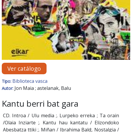
Ver catálogo
Biblioteca vasca
Tipo:
Jon Maia ; astelanak, Balu
Autor:
Kantu berri bat gara
CD. Introa / Ulu media ;. Lurpeko erreka ; Ta orain
/Olaia Inziarte ;. Kantu hau kantatu / Elizondoko
Abesbatza ttiki ;. Miñan / Ibrahima Bald;. Nostalgia /