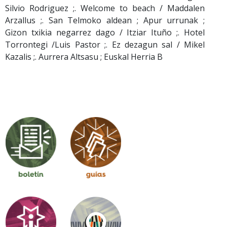
Silvio Rodriguez ;. Welcome to beach / Maddalen
Arzallus ;. San Telmoko aldean ; Apur urrunak ;
Gizon txikia negarrez dago / Itziar Ituño ;. Hotel
Torrontegi /Luis Pastor ;. Ez dezagun sal / Mikel
Kazalis ;. Aurrera Altsasu ; Euskal Herria B