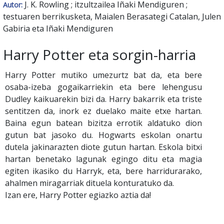
J. K. Rowling ; itzultzailea Iñaki Mendiguren ;
Autor:
testuaren berrikusketa, Maialen Berasategi Catalan, Julen
Gabiria eta Iñaki Mendiguren
Harry Potter eta sorgin-harria
Harry Potter mutiko umezurtz bat da, eta bere
osaba-izeba gogaikarriekin eta bere lehengusu
Dudley kaikuarekin bizi da. Harry bakarrik eta triste
sentitzen da, inork ez duelako maite etxe hartan.
Baina egun batean bizitza errotik aldatuko dion
gutun bat jasoko du. Hogwarts eskolan onartu
dutela jakinarazten diote gutun hartan. Eskola bitxi
hartan benetako lagunak egingo ditu eta magia
egiten ikasiko du Harryk, eta, bere harridurarako,
ahalmen miragarriak dituela konturatuko da.
Izan ere, Harry Potter egiazko aztia da!