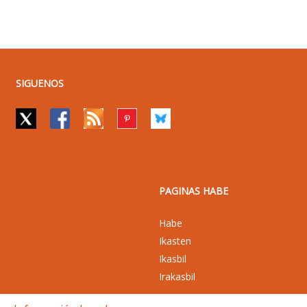
SIGUENOS
PAGINAS HABE
Habe
Ikasten
Ikasbil
Irakasbil