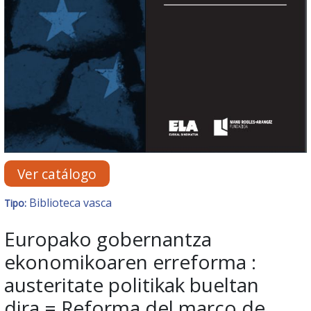
Ver catálogo
Biblioteca vasca
Tipo:
Europako gobernantza
ekonomikoaren erreforma :
austeritate politikak bueltan
dira = Reforma del marco de