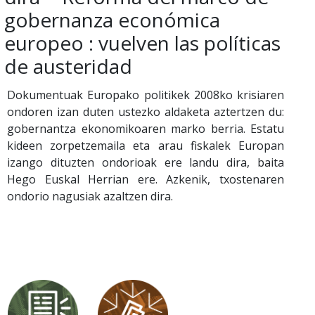
gobernanza económica
europeo : vuelven las políticas
de austeridad
Dokumentuak Europako politikek 2008ko krisiaren
ondoren izan duten ustezko aldaketa aztertzen du:
gobernantza ekonomikoaren marko berria. Estatu
kideen zorpetzemaila eta arau fiskalek Europan
izango dituzten ondorioak ere landu dira, baita
Hego Euskal Herrian ere. Azkenik, txostenaren
ondorio nagusiak azaltzen dira.