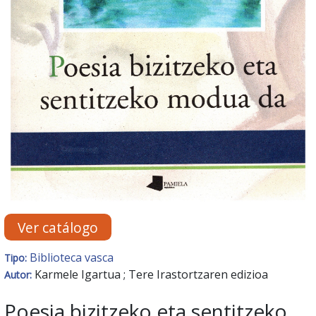
Ver catálogo
Biblioteca vasca
Tipo:
Karmele Igartua ; Tere Irastortzaren edizioa
Autor:
Poesia bizitzeko eta sentitzeko