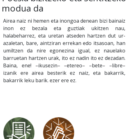
modua da
Airea naiz ni hemen eta inongoa denean bizi bainaiz
inon ez bezala eta guztiak ukitzen nau,
halabeharrez, eta uretan atseden hartzen dut ur-
azaletan, bare, aintziran errekan edo itsasoan, han
umiltzen da nire egonezina igual, ez nauelako
barruetan hartzen urak, ito ez nadin ito ez dezadan.
Baina, ene! –ikusezin– –etereo– –bete– –libre–
izanik ere airea besterik ez naiz, eta bakarrik,
bakarrik leku barik. ezer ere ez.