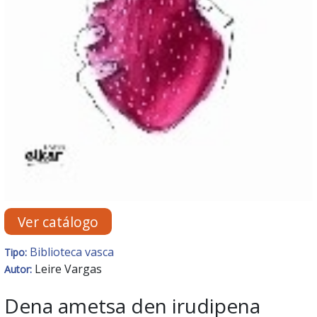
Ver catálogo
Biblioteca vasca
Tipo:
Leire Vargas
Autor:
Dena ametsa den irudipena