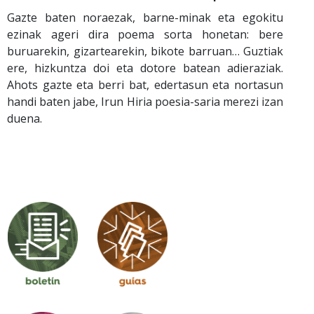
Gazte baten noraezak, barne-minak eta egokitu
ezinak ageri dira poema sorta honetan: bere
buruarekin, gizartearekin, bikote barruan… Guztiak
ere, hizkuntza doi eta dotore batean adieraziak.
Ahots gazte eta berri bat, edertasun eta nortasun
handi baten jabe, Irun Hiria poesia-saria merezi izan
duena.