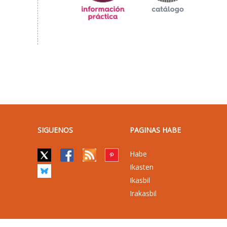
SIGUENOS
PAGINAS HABE
Habe
Ikasten
Ikasbil
Irakasbil