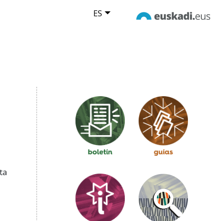
ES
ta