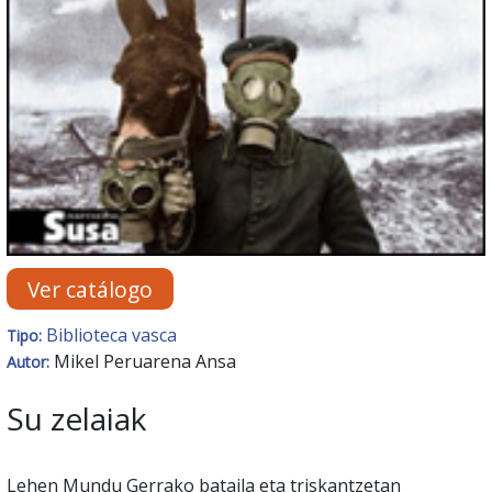
Ver catálogo
Biblioteca vasca
Tipo:
Mikel Peruarena Ansa
Autor:
Su zelaiak
Lehen Mundu Gerrako bataila eta triskantzetan