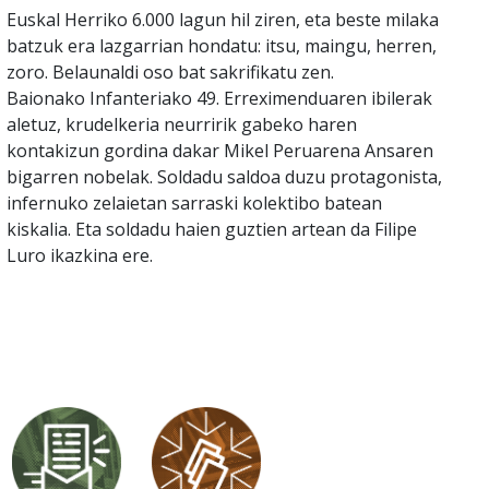
Euskal Herriko 6.000 lagun hil ziren, eta beste milaka
batzuk era lazgarrian hondatu: itsu, maingu, herren,
zoro. Belaunaldi oso bat sakrifikatu zen.
Baionako Infanteriako 49. Erreximenduaren ibilerak
aletuz, krudelkeria neurririk gabeko haren
kontakizun gordina dakar Mikel Peruarena Ansaren
bigarren nobelak. Soldadu saldoa duzu protagonista,
infernuko zelaietan sarraski kolektibo batean
kiskalia. Eta soldadu haien guztien artean da Filipe
Luro ikazkina ere.