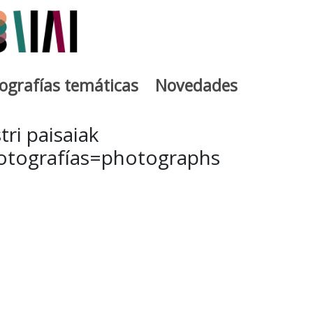
iografías temáticas
Novedades
egia
tri paisaiak
fotografías=photographs