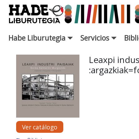
Saltar al contenido principal
Habe Liburutegia
Servicios
Bibl
Ficha de Novedades - Liburut
Leaxpi indus
:argazkiak=
Ver catálogo