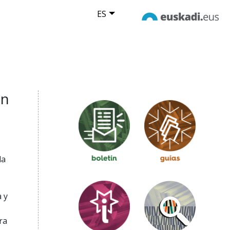
ES
ón
la
 y
ra