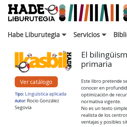
Saltar al contenido principal
Habe Liburutegia
Servicios
Bibl
Ficha de Novedades - Liburut
El bilingüis
primaria
Este libro pretende s
Ver catálogo
conocer en profundida
Lingüística aplicada
Tipo:
optimización de recur
Rocio González
Autor:
normativa vigente.
Segovia
No es un texto simplem
realista de los centr
ventajas y posibles 