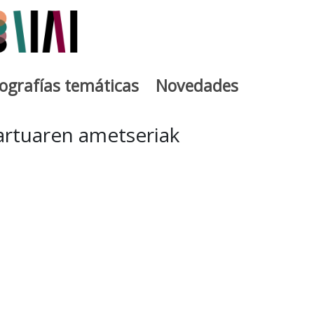
iografías temáticas
Novedades
egia
kartuaren ametseriak