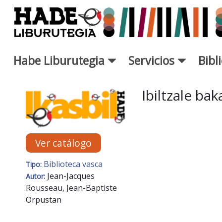
Saltar al contenido principal
Habe Liburutegia
Servicios
Bibl
Ficha de Novedades - Liburut
Ibiltzale ba
Ver catálogo
Biblioteca vasca
Tipo:
Jean-Jacques
Autor:
Rousseau, Jean-Baptiste
Orpustan