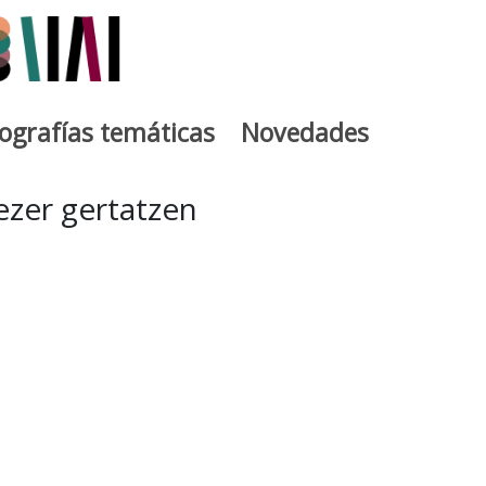
iografías temáticas
Novedades
egia
 ezer gertatzen