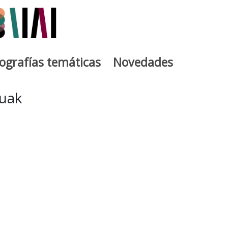
iografías temáticas
Novedades
egia
tuak