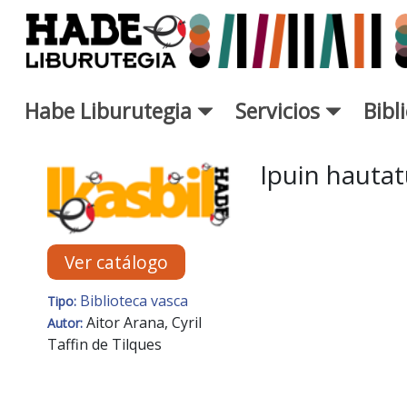
Saltar al contenido principal
Habe Liburutegia
Servicios
Bibl
Ficha de Novedades - Liburut
Ipuin hauta
Ver catálogo
Biblioteca vasca
Tipo:
Aitor Arana, Cyril
Autor:
Taffin de Tilques