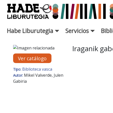
Saltar al contenido principal
Habe Liburutegia
Servicios
Bibl
Ficha de Novedades - Liburut
Iraganik ga
Ver catálogo
Biblioteca vasca
Tipo:
Mikel Valverde, Julen
Autor:
Gabiria