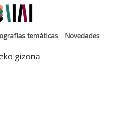
iografías temáticas
Novedades
egia
beko gizona