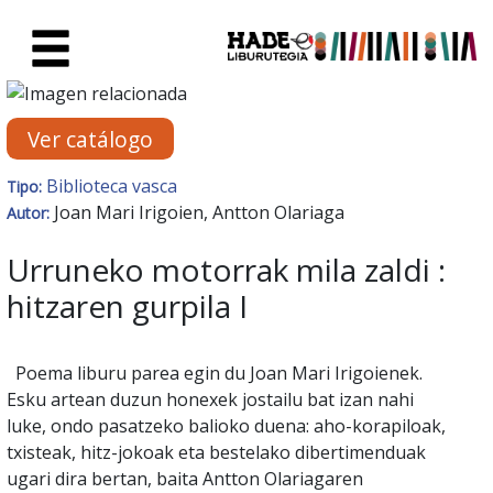
Saltar al contenido principal
Ficha de Novedades - Liburute
Ver catálogo
Biblioteca vasca
Tipo:
Joan Mari Irigoien, Antton Olariaga
Autor:
Urruneko motorrak mila zaldi :
hitzaren gurpila I
Poema liburu parea egin du Joan Mari Irigoienek.
Esku artean duzun honexek jostailu bat izan nahi
luke, ondo pasatzeko balioko duena: aho-korapiloak,
txisteak, hitz-jokoak eta bestelako dibertimenduak
ugari dira bertan, baita Antton Olariagaren