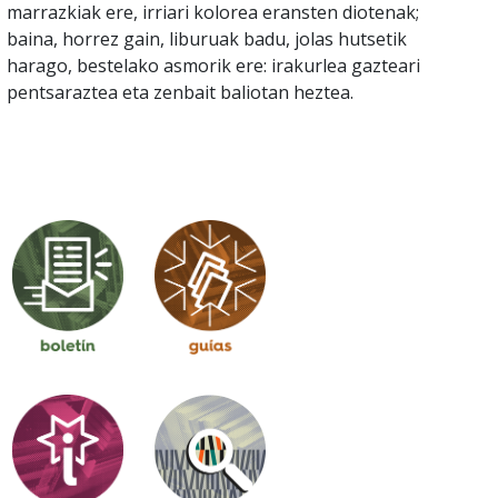
marrazkiak ere, irriari kolorea eransten diotenak;
baina, horrez gain, liburuak badu, jolas hutsetik
harago, bestelako asmorik ere: irakurlea gazteari
pentsaraztea eta zenbait baliotan heztea.