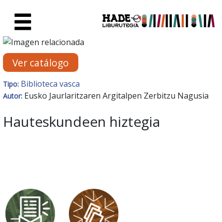
Saltar al contenido principal
Ficha de Novedades - Liburute
Ver catálogo
Biblioteca vasca
Tipo:
Eusko Jaurlaritzaren Argitalpen Zerbitzu Nagusia
Autor:
Hauteskundeen hiztegia