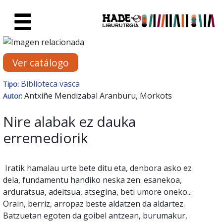
Saltar al contenido principal
Ficha de Novedades - Liburute
Ver catálogo
Biblioteca vasca
Tipo:
Antxiñe Mendizabal Aranburu, Morkots
Autor:
Nire alabak ez dauka
erremediorik
Iratik hamalau urte bete ditu eta, denbora asko ez
dela, fundamentu handiko neska zen: esanekoa,
arduratsua, adeitsua, atsegina, beti umore oneko...
Orain, berriz, arropaz beste aldatzen da aldartez.
Batzuetan egoten da goibel antzean, burumakur,