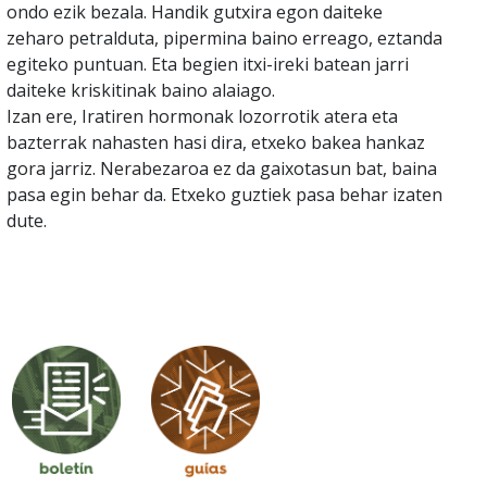
ondo ezik bezala. Handik gutxira egon daiteke
zeharo petralduta, pipermina baino erreago, eztanda
egiteko puntuan. Eta begien itxi-ireki batean jarri
daiteke kriskitinak baino alaiago.
Izan ere, Iratiren hormonak lozorrotik atera eta
bazterrak nahasten hasi dira, etxeko bakea hankaz
gora jarriz. Nerabezaroa ez da gaixotasun bat, baina
pasa egin behar da. Etxeko guztiek pasa behar izaten
dute.