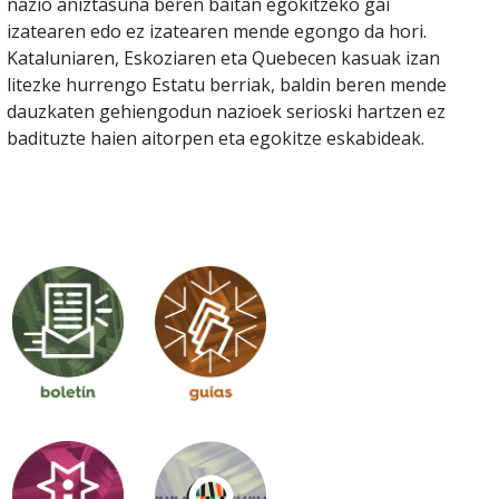
nazio aniztasuna beren baitan egokitzeko gai
izatearen edo ez izatearen mende egongo da hori.
Kataluniaren, Eskoziaren eta Quebecen kasuak izan
litezke hurrengo Estatu berriak, baldin beren mende
dauzkaten gehiengodun nazioek serioski hartzen ez
badituzte haien aitorpen eta egokitze eskabideak.