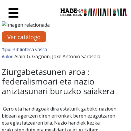
Saltar al contenido principal
Ficha de Novedades - Liburute
Ver catálogo
Biblioteca vasca
Tipo:
Alain-G. Gagnon, Joxe Antonio Sarasola
Autor:
Ziurgabetasunen aroa :
federalismoari eta nazio
aniztasunari buruzko saiakera
Gero eta handiagoak dira estaturik gabeko nazioen
bidean agertzen diren erronkak beren ezagutzaren
eta egiaztatzearen bila. Nazio handiek kezka
erakusten dute eta mesfidantza ez gutxitan;