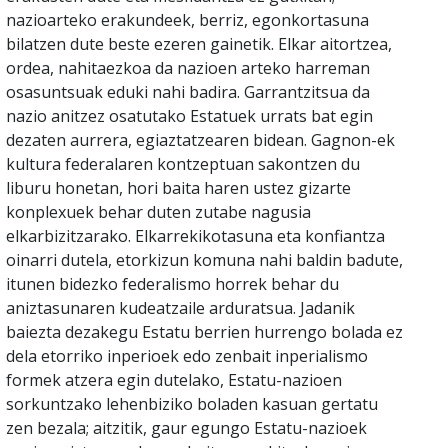
nazioarteko erakundeek, berriz, egonkortasuna
bilatzen dute beste ezeren gainetik. Elkar aitortzea,
ordea, nahitaezkoa da nazioen arteko harreman
osasuntsuak eduki nahi badira. Garrantzitsua da
nazio anitzez osatutako Estatuek urrats bat egin
dezaten aurrera, egiaztatzearen bidean. Gagnon-ek
kultura federalaren kontzeptuan sakontzen du
liburu honetan, hori baita haren ustez gizarte
konplexuek behar duten zutabe nagusia
elkarbizitzarako. Elkarrekikotasuna eta konfiantza
oinarri dutela, etorkizun komuna nahi baldin badute,
itunen bidezko federalismo horrek behar du
aniztasunaren kudeatzaile arduratsua. Jadanik
baiezta dezakegu Estatu berrien hurrengo bolada ez
dela etorriko inperioek edo zenbait inperialismo
formek atzera egin dutelako, Estatu-nazioen
sorkuntzako lehenbiziko boladen kasuan gertatu
zen bezala; aitzitik, gaur egungo Estatu-nazioek