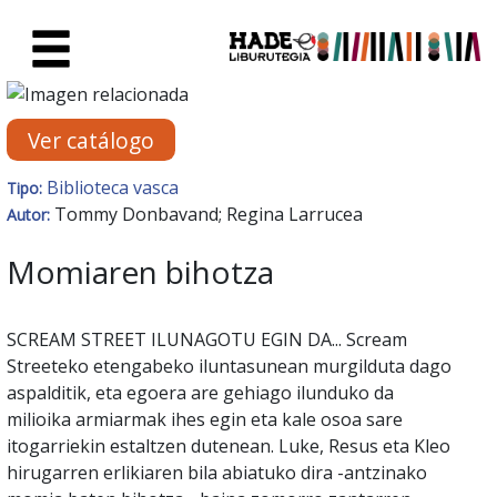
Saltar al contenido principal
Ficha de Novedades - Liburute
Ver catálogo
Biblioteca vasca
Tipo:
Tommy Donbavand; Regina Larrucea
Autor:
Momiaren bihotza
SCREAM STREET ILUNAGOTU EGIN DA... Scream
Streeteko etengabeko iluntasunean murgilduta dago
aspalditik, eta egoera are gehiago ilunduko da
milioika armiarmak ihes egin eta kale osoa sare
itogarriekin estaltzen dutenean. Luke, Resus eta Kleo
hirugarren erlikiaren bila abiatuko dira -antzinako