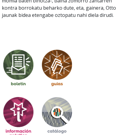
momia baten bihotza-, baina zomorro zantarren
kontra borrokatu beharko dute, eta, gainera, Otto
jaunak bidea etengabe oztopatu nahi diela dirudi.