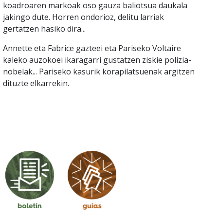
koadroaren markoak oso gauza baliotsua daukala
jakingo dute. Horren ondorioz, delitu larriak
gertatzen hasiko dira...
Annette eta Fabrice gazteei eta Pariseko Voltaire
kaleko auzokoei ikaragarri gustatzen ziskie polizia-
nobelak... Pariseko kasurik korapilatsuenak argitzen
dituzte elkarrekin.