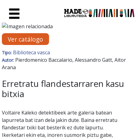
Saltar al contenido principal
Ficha de Novedades - Liburute
Ver catálogo
Biblioteca vasca
Tipo:
Pierdomenico Baccalario, Alessandro Gatt, Aitor
Autor:
Arana
Erretratu flandestarraren kasu
bitxia
Voltaire Kaleko detektibeek arte galeria batean
lapurreta bat izan dela jakin dute. Baina erretratu
flandestar txiki bat besterik ez dute lapurtu.
Ikerketari ekin eta, inoren susmorik piztu gabe,