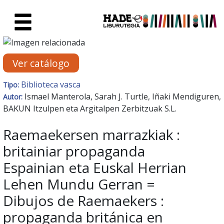
Saltar al contenido principal
Ficha de Novedades - Liburute
Ver catálogo
Biblioteca vasca
Tipo:
Ismael Manterola, Sarah J. Turtle, Iñaki Mendiguren,
Autor:
BAKUN Itzulpen eta Argitalpen Zerbitzuak S.L.
Raemaekersen marrazkiak :
britainiar propaganda
Espainian eta Euskal Herrian
Lehen Mundu Gerran =
Dibujos de Raemaekers :
propaganda británica en