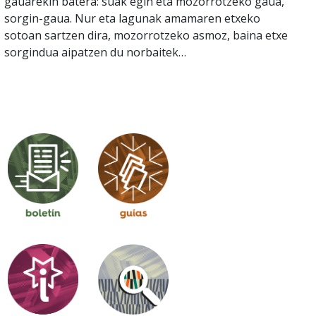
gauarekin batera: suak egin eta mozorrotzeko gaua,
sorgin-gaua. Nur eta lagunak amamaren etxeko
sotoan sartzen dira, mozorrotzeko asmoz, baina etxe
sorgindua aipatzen du norbaitek…