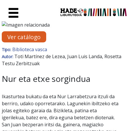
Saltar al contenido principal
Ficha de Novedades - Liburute
Ver catálogo
Biblioteca vasca
Tipo:
Toti Martínez de Lezea, Juan Luis Landa, Rosetta
Autor:
Testu Zerbitzuak
Nur eta etxe sorgindua
Ikasturtea bukatu da eta Nur Larrabetzura itzuli da
berriro, udako oporretarako. Lagunekin ibiltzeko eta
jolas egiteko garaia da. Bizikleta, patina eta
igerilekua, batez ere, dira eguna betetzen diotenak.
San Juan bezperan iritsi da, gainera, magiazko