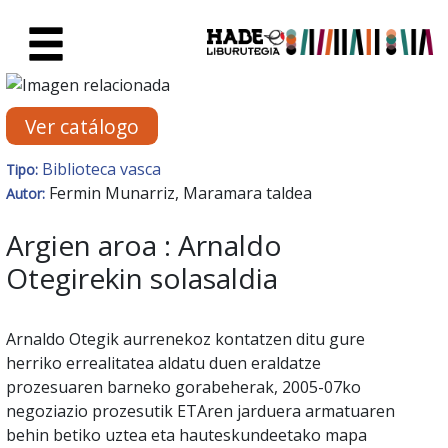
Saltar al contenido principal
Ficha de Novedades - Liburute
Ver catálogo
Biblioteca vasca
Tipo:
Fermin Munarriz, Maramara taldea
Autor:
Argien aroa : Arnaldo
Otegirekin solasaldia
Arnaldo Otegik aurrenekoz kontatzen ditu gure
herriko errealitatea aldatu duen eraldatze
prozesuaren barneko gorabeherak, 2005-07ko
negoziazio prozesutik ETAren jarduera armatuaren
behin betiko uztea eta hauteskundeetako mapa