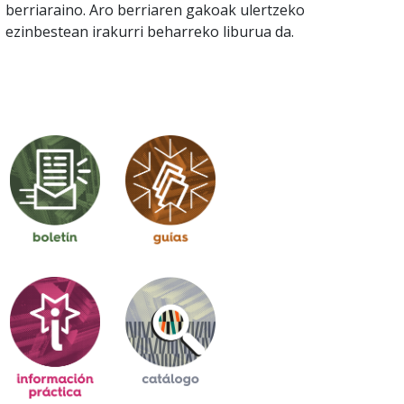
berriaraino. Aro berriaren gakoak ulertzeko
ezinbestean irakurri beharreko liburua da.