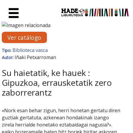
Saltar al contenido principal
Ficha de Novedades - Liburute
Ver catálogo
Biblioteca vasca
Tipo:
Iñaki Petxarroman
Autor:
Su haietatik, ke hauek :
Gipuzkoa, errausketatik zero
zaborrerantz
«Nork esan behar zigun, herri honetan gertatu diren
guztiak gertatuta, azkenean hondakinak izango
zirela herrialde honetako eztabaidagai nagusia?».
eajko bozeramaile baten hitz horiek hiritar askoren