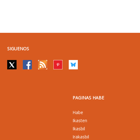
SIGUENOS
PAGINAS HABE
Habe
Ikasten
Ikasbil
Irakasbil