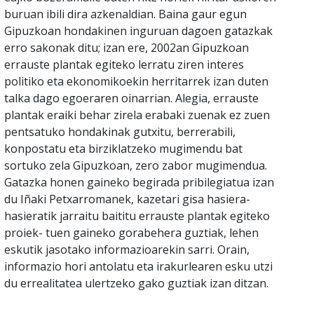
buruan ibili dira azkenaldian. Baina gaur egun
Gipuzkoan hondakinen inguruan dagoen gatazkak
erro sakonak ditu; izan ere, 2002an Gipuzkoan
errauste plantak egiteko lerratu ziren interes
politiko eta ekonomikoekin herritarrek izan duten
talka dago egoeraren oinarrian. Alegia, errauste
plantak eraiki behar zirela erabaki zuenak ez zuen
pentsatuko hondakinak gutxitu, berrerabili,
konpostatu eta birziklatzeko mugimendu bat
sortuko zela Gipuzkoan, zero zabor mugimendua.
Gatazka honen gaineko begirada pribilegiatua izan
du Iñaki Petxarromanek, kazetari gisa hasiera-
hasieratik jarraitu baititu errauste plantak egiteko
proiek- tuen gaineko gorabehera guztiak, lehen
eskutik jasotako informazioarekin sarri. Orain,
informazio hori antolatu eta irakurlearen esku utzi
du errealitatea ulertzeko gako guztiak izan ditzan.