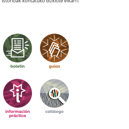
istorioak kontatuko dizkiote elkarri.