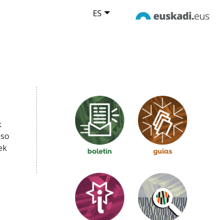
ES
k
oso
ek