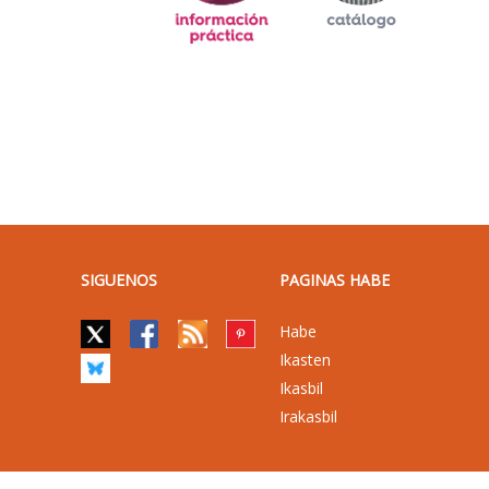
SIGUENOS
PAGINAS HABE
Habe
Ikasten
Ikasbil
Irakasbil