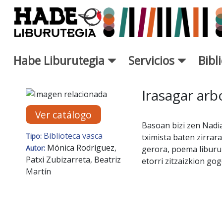
Saltar al contenido principal
Habe Liburutegia
Servicios
Bibl
Ficha de Novedades - Liburut
Irasagar arb
Ver catálogo
Basoan bizi zen Nadi
Biblioteca vasca
Tipo:
tximista baten zirrara
Mónica Rodríguez,
Autor:
gerora, poema liburu
Patxi Zubizarreta, Beatriz
etorri zitzaizkion gog
Martín