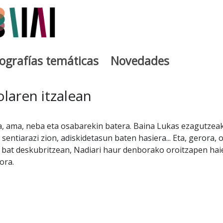
iografías temáticas
Novedades
egia
olaren itzalean
a, ama, neba eta osabarekin batera. Baina Lukas ezagutzea
 sentiarazi zion, adiskidetasun baten hasiera... Eta, gerora, 
 bat deskubritzean, Nadiari haur denborako oroitzapen hai
ora.