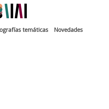
iografías temáticas
Novedades
egia