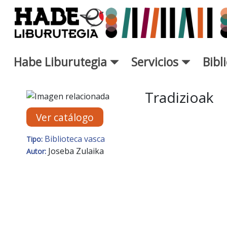
Saltar al contenido principal
Habe Liburutegia
Servicios
Bibl
Ficha de Novedades - Liburut
Tradizioak
Ver catálogo
Biblioteca vasca
Tipo:
Joseba Zulaika
Autor: