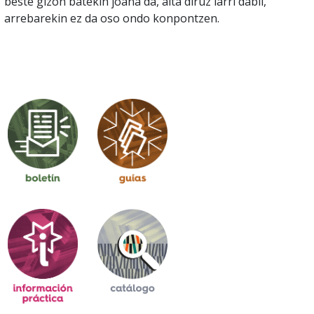
beste gizon batekin joana da, aita diruz larri dabil,
arrebarekin ez da oso ondo konpontzen.