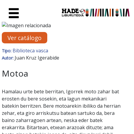
Saltar al contenido principal
Ficha de Novedades - Liburute
Ver catálogo
Biblioteca vasca
Tipo:
Juan Kruz Igerabide
Autor:
Motoa
Hamalau urte bete berritan, Igorrek moto zahar bat
erosten du bere sosekin, eta lagun mekanikari
batekin berritzen. Bere motoarekin ibiliko da herrian
zehar, eta giro arriskutsu batean sartuko da, bera
baino zaharragoen artean, neska eder batek
erakarrita. Bitartean, etxean arazoak dituzte; ama