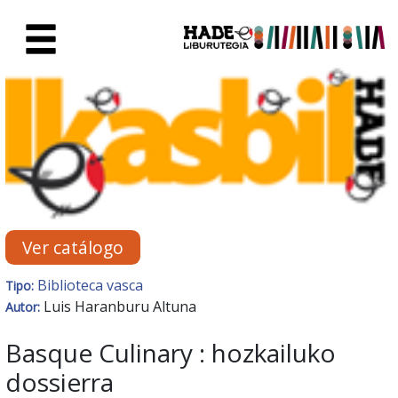
Saltar al contenido principal
Ficha de Novedades - Liburute
Ver catálogo
Biblioteca vasca
Tipo:
Luis Haranburu Altuna
Autor:
Basque Culinary : hozkailuko
dossierra