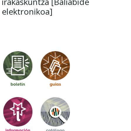
irakaskuntza [Baliabide
elektronikoa]