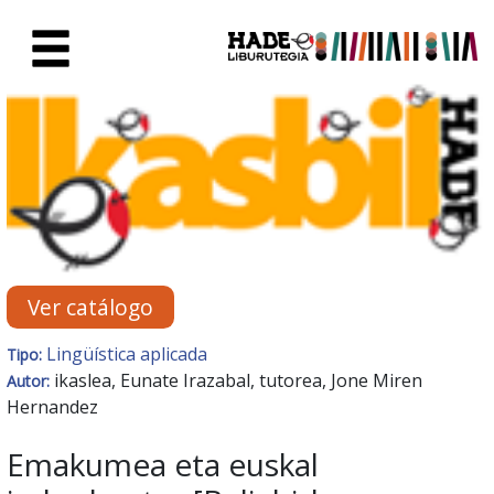
Saltar al contenido principal
Ficha de Novedades - Liburute
Ver catálogo
Lingüística aplicada
Tipo:
ikaslea, Eunate Irazabal, tutorea, Jone Miren
Autor:
Hernandez
Emakumea eta euskal