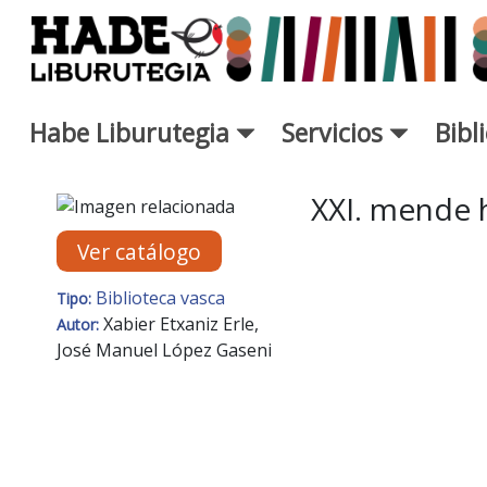
Saltar al contenido principal
Habe Liburutegia
Servicios
Bibl
Ficha de Novedades - Liburut
XXI. mende h
Ver catálogo
Biblioteca vasca
Tipo:
Xabier Etxaniz Erle,
Autor:
José Manuel López Gaseni