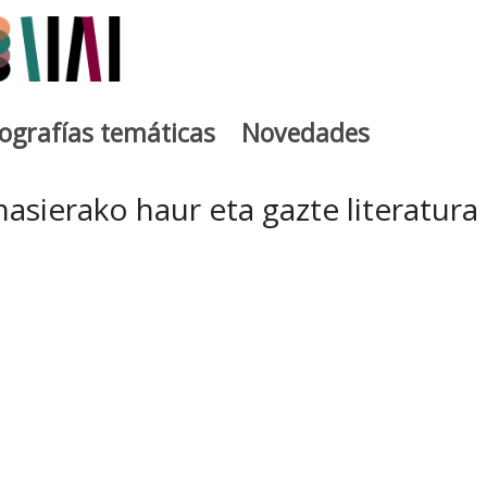
iografías temáticas
Novedades
egia
asierako haur eta gazte literatura