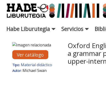
Saltar al contenido principal
Habe Liburutegia
Servicios
Bibl
Ficha de Novedades - Liburut
Oxford Engl
a grammar p
Ver catálogo
upper-inter
Material didáctico
Tipo:
Michael Swan
Autor: