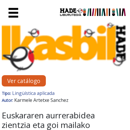
Saltar al contenido principal
Ficha de Novedades - Liburute
Ver catálogo
Lingüística aplicada
Tipo:
Karmele Artetxe Sanchez
Autor:
Euskararen aurrerabidea
zientzia eta goi mailako