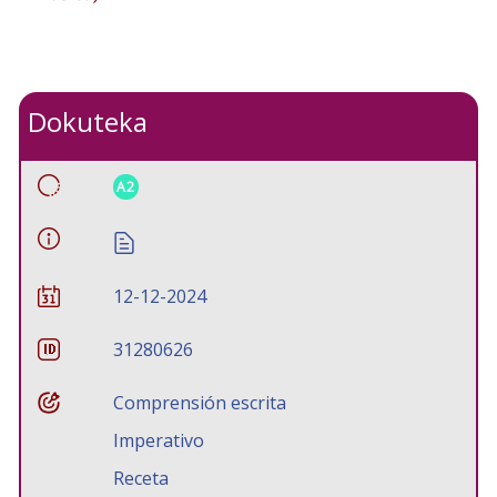
Dokuteka
A2
12-12-2024
31280626
Comprensión escrita
Imperativo
Receta