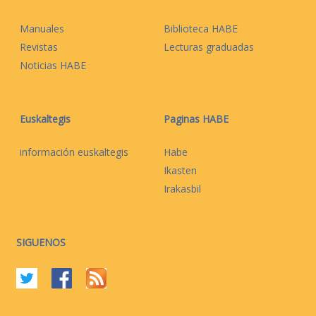
Manuales
Biblioteca HABE
Revistas
Lecturas graduadas
Noticias HABE
Euskaltegis
Paginas HABE
información euskaltegis
Habe
Ikasten
Irakasbil
SIGUENOS