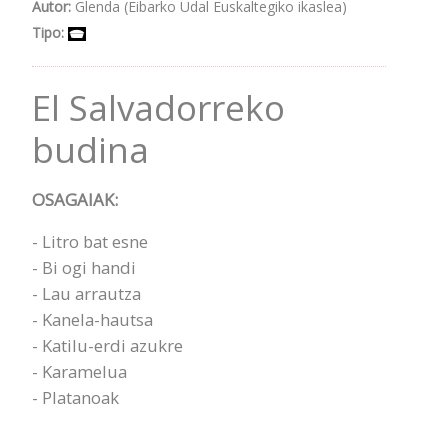
Autor:
Glenda (Eibarko Udal Euskaltegiko ikaslea)
Tipo:
El Salvadorreko
budina
OSAGAIAK:
- Litro bat esne
- Bi ogi handi
- Lau arrautza
- Kanela-hautsa
- Katilu-erdi azukre
- Karamelua
- Platanoak