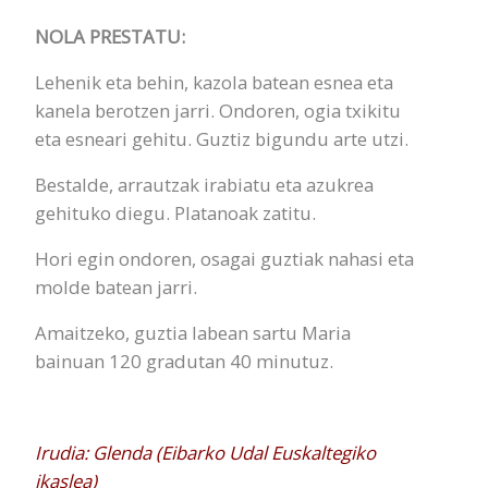
NOLA PRESTATU:
Lehenik eta behin, kazola batean esnea eta
kanela berotzen jarri. Ondoren, ogia txikitu
eta esneari gehitu. Guztiz bigundu arte utzi.
Bestalde, arrautzak irabiatu eta azukrea
gehituko diegu. Platanoak zatitu.
Hori egin ondoren, osagai guztiak nahasi eta
molde batean jarri.
Amaitzeko, guztia labean sartu Maria
bainuan 120 gradutan 40 minutuz.
Irudia: Glenda (Eibarko Udal Euskaltegiko
ikaslea)