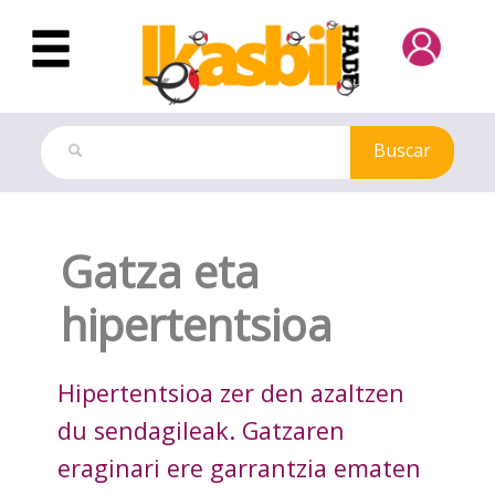
Saltar al contenido principal
Buscar
Dokuteka
Gatza eta
hipertentsioa
Hipertentsioa zer den azaltzen
du sendagileak. Gatzaren
eraginari ere garrantzia ematen