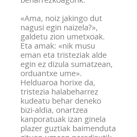
«Ama, noiz jakingo dut
nagusi egin naizela?»,
galdetu zion umetxoak.
Eta amak: «nik musu
eman eta tristeziak alde
egin ez dizula sumatzean,
orduantxe ume».
Helduaroa horixe da,
tristezia halabeharrez
kudeatu behar deneko
bizi-aldia, onartzea
kanporatuak izan ginela
plazer guztiak baimenduta