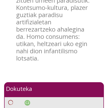
zituen umeen paradisutik.
Kontsumo-kultura, plazer
guztiak paradisu
artifizialetan
berrezartzeko ahalegina
da. Homo consumens:
utikan, heltzeari uko egin
nahi dion infantilismo
lotsatia.
Dokuteka
C2