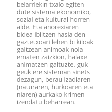
belarriekin txalo egiten
dute sistema ekonomiko,
sozial eta kultural horren
alde. Eta anorexiaren
bidea ibiltzen hasia den
gaztetxoari lehen bi kiloak
galtzean animoak nola
ematen zaizkion, halaxe
animatzen gaituzte, guk
geuk ere sisteman sinets
dezagun, berau izadiaren
(naturaren, hurkoaren eta
niaren) aurkako krimen
izendatu beharrean.