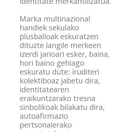
identitate merkantilizatua.
Marka multinazional
handiek sekulako
plusbalioak eskuratzen
dituzte langile merkeen
izerdi jarioari esker, baina,
hori baino gehiago
eskuratu dute: iruditeri
kolektiboaz jabetu dira,
identitatearen
eraikuntzarako tresna
sinbolikoak bilakatu dira,
autoafirmazio
pertsonalerako