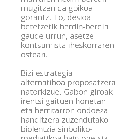
mugitzen da goikoa
gorantz. To, desioa
betetzetik berdin-berdin
gaude urrun, asetze
kontsumista iheskorraren
ostean.
Bizi-estrategia
alternatiboa proposatzera
natorkizue, Gabon giroak
irentsi gaituen honetan
eta herritarron ondoeza
handitzera zuzendutako
biolentzia sinboliko-
mediatikoa hain onetsia