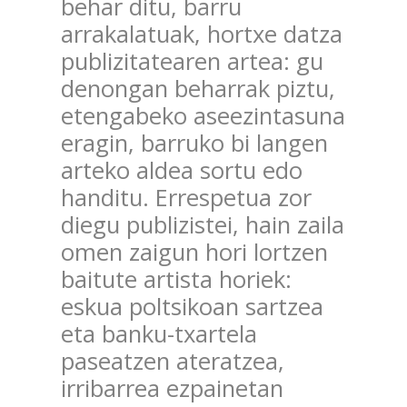
behar ditu, barru
arrakalatuak, hortxe datza
publizitatearen artea: gu
denongan beharrak piztu,
etengabeko aseezintasuna
eragin, barruko bi langen
arteko aldea sortu edo
handitu. Errespetua zor
diegu publizistei, hain zaila
omen zaigun hori lortzen
baitute artista horiek:
eskua poltsikoan sartzea
eta banku-txartela
paseatzen ateratzea,
irribarrea ezpainetan