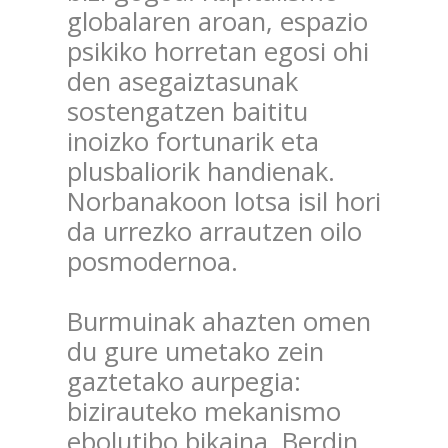
globalaren aroan, espazio
psikiko horretan egosi ohi
den asegaiztasunak
sostengatzen baititu
inoizko fortunarik eta
plusbaliorik handienak.
Norbanakoon lotsa isil hori
da urrezko arrautzen oilo
posmodernoa.
Burmuinak ahazten omen
du gure umetako zein
gaztetako aurpegia:
bizirauteko mekanismo
ebolutibo bikaina. Berdin