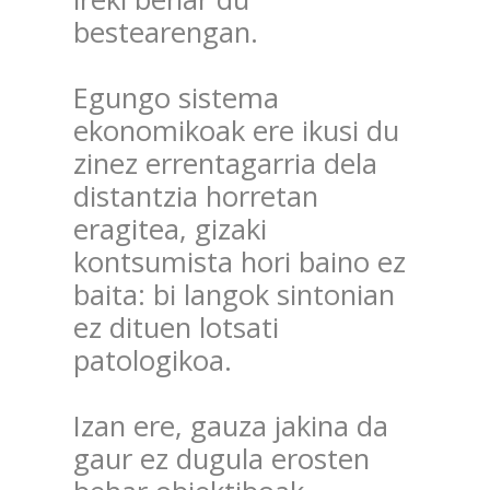
bestearengan.
Egungo sistema
ekonomikoak ere ikusi du
zinez errentagarria dela
distantzia horretan
eragitea, gizaki
kontsumista hori baino ez
baita: bi langok sintonian
ez dituen lotsati
patologikoa.
Izan ere, gauza jakina da
gaur ez dugula erosten