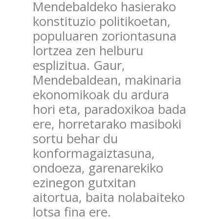
Mendebaldeko hasierako
konstituzio politikoetan,
populuaren zoriontasuna
lortzea zen helburu
esplizitua. Gaur,
Mendebaldean, makinaria
ekonomikoak du ardura
hori eta, paradoxikoa bada
ere, horretarako masiboki
sortu behar du
konformagaiztasuna,
ondoeza, garenarekiko
ezinegon gutxitan
aitortua, baita nolabaiteko
lotsa fina ere.