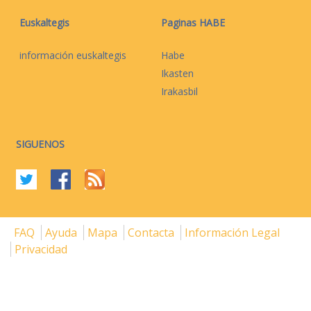
Euskaltegis
Paginas HABE
información euskaltegis
Habe
Ikasten
Irakasbil
SIGUENOS
FAQ
Ayuda
Mapa
Contacta
Información Legal
Privacidad