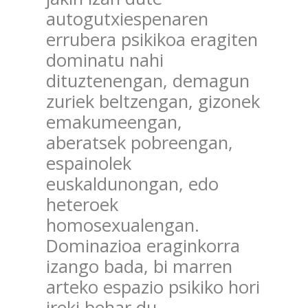
autogutxiespenaren
errubera psikikoa eragiten
dominatu nahi
dituztenengan, demagun
zuriek beltzengan, gizonek
emakumeengan,
aberatsek pobreengan,
espainolek
euskaldunongan, edo
heteroek
homosexualengan.
Dominazioa eraginkorra
izango bada, bi marren
arteko espazio psikiko hori
ireki behar du