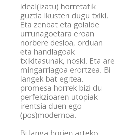
ideal(izatu) horretatik
guztia ikusten dugu txiki.
Eta zenbat eta goialde
urrunagoetara eroan
norbere desioa, orduan
eta handiagoak
txikitasunak, noski. Eta are
mingarriagoa erortzea. Bi
langek bat egitea,
promesa horrek bizi du
perfekzioaren utopiak
irentsia duen ego
(pos)modernoa.
Bi langa horien arteko