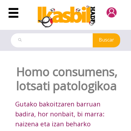
Saltar al contenido principal
Buscar
Dokuteka
Homo consumens,
lotsati patologikoa
Gutako bakoitzaren barruan
badira, hor nonbait, bi marra:
naizena eta izan beharko