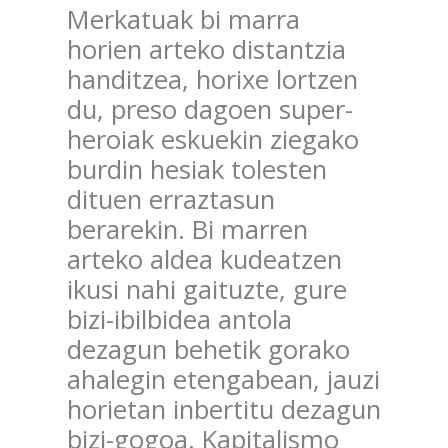
Merkatuak bi marra
horien arteko distantzia
handitzea, horixe lortzen
du, preso dagoen super-
heroiak eskuekin ziegako
burdin hesiak tolesten
dituen erraztasun
berarekin. Bi marren
arteko aldea kudeatzen
ikusi nahi gaituzte, gure
bizi-ibilbidea antola
dezagun behetik gorako
ahalegin etengabean, jauzi
horietan inbertitu dezagun
bizi-gogoa. Kapitalismo