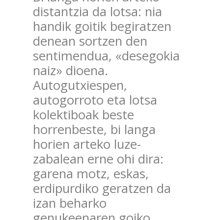
distantzia da lotsa: nia
handik goitik begiratzen
denean sortzen den
sentimendua, «desegokia
naiz» dioena.
Autogutxiespen,
autogorroto eta lotsa
kolektiboak beste
horrenbeste, bi langa
horien arteko luze-
zabalean erne ohi dira:
garena motz, eskas,
erdipurdiko geratzen da
izan beharko
genukeenaren goiko