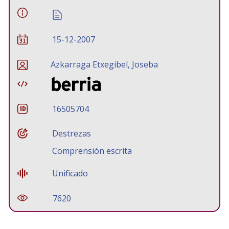
15-12-2007
Azkarraga Etxegibel, Joseba
16505704
Destrezas
Comprensión escrita
Unificado
7620