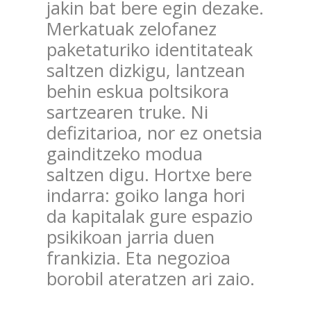
jakin bat bere egin dezake.
Merkatuak zelofanez
paketaturiko identitateak
saltzen dizkigu, lantzean
behin eskua poltsikora
sartzearen truke. Ni
defizitarioa, nor ez onetsia
gainditzeko modua
saltzen digu. Hortxe bere
indarra: goiko langa hori
da kapitalak gure espazio
psikikoan jarria duen
frankizia. Eta negozioa
borobil ateratzen ari zaio.