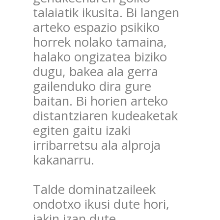
talaiatik ikusita. Bi langen
arteko espazio psikiko
horrek nolako tamaina,
halako ongizatea biziko
dugu, bakea ala gerra
gailenduko dira gure
baitan. Bi horien arteko
distantziaren kudeaketak
egiten gaitu izaki
irribarretsu ala alproja
kakanarru.
Talde dominatzaileek
ondotxo ikusi dute hori,
jakin izan dute