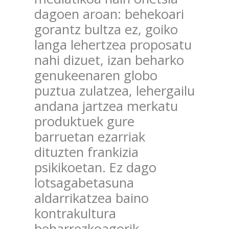
dagoen aroan: behekoari
gorantz bultza ez, goiko
langa lehertzea proposatu
nahi dizuet, izan beharko
genukeenaren globo
puztua zulatzea, lehergailu
andana jartzea merkatu
produktuek gure
barruetan ezarriak
dituzten frankizia
psikikoetan. Ez dago
lotsagabetasuna
aldarrikatzea baino
kontrakultura
beharrezkoagorik.