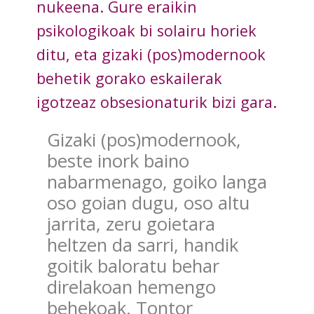
nukeena. Gure eraikin
psikologikoak bi solairu horiek
ditu, eta gizaki (pos)modernook
behetik gorako eskailerak
igotzeaz obsesionaturik bizi gara.
Gizaki (pos)modernook,
beste inork baino
nabarmenago, goiko langa
oso goian dugu, oso altu
jarrita, zeru goietara
heltzen da sarri, handik
goitik baloratu behar
direlakoan hemengo
behekoak. Tontor