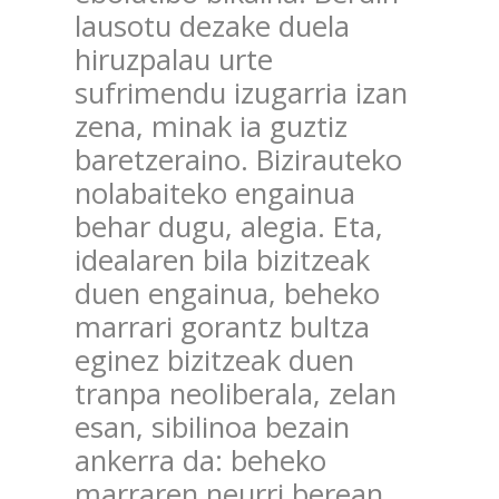
lausotu dezake duela
hiruzpalau urte
sufrimendu izugarria izan
zena, minak ia guztiz
baretzeraino. Bizirauteko
nolabaiteko engainua
behar dugu, alegia. Eta,
idealaren bila bizitzeak
duen engainua, beheko
marrari gorantz bultza
eginez bizitzeak duen
tranpa neoliberala, zelan
esan, sibilinoa bezain
ankerra da: beheko
marraren neurri berean