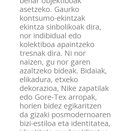
behar objektiboak
asetzeko. Gaurko
kontsumo-ekintzak
ekintza sinbolikoak dira,
nor indibidual edo
kolektiboa apaintzeko
tresnak dira. Ni nor
naizen, gu nor garen
azaltzeko bideak. Bidaiak,
elikadura, etxeko
dekorazioa, Nike zapatilak
edo Gore-Tex arropak,
horien bidez egikaritzen
da gizaki posmodernoaren
bizi-estiloa eta identitatea,