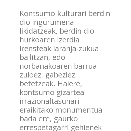
Kontsumo-kulturari berdin
dio ingurumena
likidatzeak, berdin dio
hurkoaren izerdia
irensteak laranja-zukua
bailitzan, edo
norbanakoaren barrua
zuloez, gabeziez
betetzeak. Halere,
kontsumo gizartea
irrazionaltasunari
eraikitako monumentua
bada ere, gaurko
errespetagarri gehienek