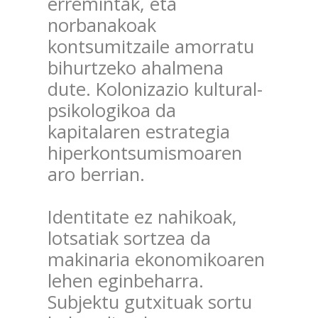
erremintak, eta
norbanakoak
kontsumitzaile amorratu
bihurtzeko ahalmena
dute. Kolonizazio kultural-
psikologikoa da
kapitalaren estrategia
hiperkontsumismoaren
aro berrian.
Identitate ez nahikoak,
lotsatiak sortzea da
makinaria ekonomikoaren
lehen eginbeharra.
Subjektu gutxituak sortu