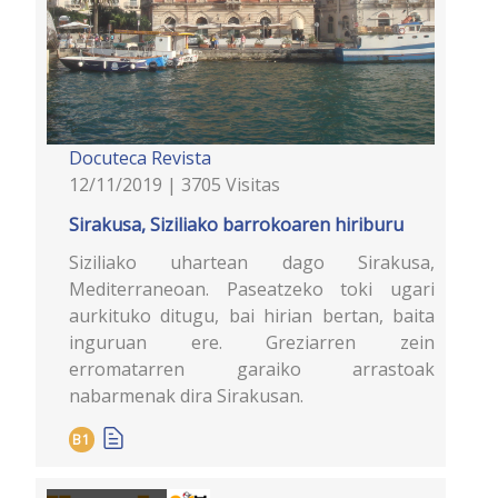
Docuteca
Revista
12/11/2019 | 3705 Visitas
Sirakusa, Siziliako barrokoaren hiriburu
Siziliako uhartean dago Sirakusa,
Mediterraneoan. Paseatzeko toki ugari
aurkituko ditugu, bai hirian bertan, baita
inguruan ere. Greziarren zein
erromatarren garaiko arrastoak
nabarmenak dira Sirakusan.
B1