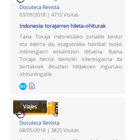
Docuteca
Revista
03/09/2018 | 4715 Visitas
Indonesia: torajarren hileta-ohiturak
Tana Toraja Indonesiako zonalde berezi
eta ederra da, ezagutzeko hainbat txoko
interesgarri eskaintzen dituena. Baina
Toraja herria bereziki interesgarria da
bertakoek dituzten hildakoen inguruko
ohiturengatik.
B2
Viajes
Docuteca
Revista
08/05/2018 | 3825 Visitas