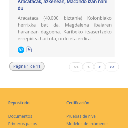
Aracatacak, azkenean, Macondo izan nahi
du
Aracataca (40.000 biztanle) Kolonbiako
herrixka bat da, Magdalena ibaiaren
haranean dagoena, Karibeko itsasertzeko
errepidea hartuta, ordu eta erdira.
B2
Página 1 de 11
<<
<
>
>>
Repositorio
Certificación
Documentos
Pruebas de nivel
Primeros pasos
Modelos de exámenes