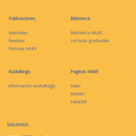
Publicaciones
Biblioteca
Manuales
Biblioteca HABE
Revistas
Lecturas graduadas
Noticias HABE
Euskaltegis
Paginas HABE
información euskaltegis
Habe
Ikasten
Irakasbil
SIGUENOS