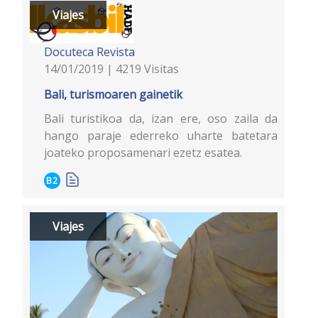
Viajes
Docuteca
Revista
14/01/2019 | 4219 Visitas
Bali, turismoaren gainetik
Bali turistikoa da, izan ere, oso zaila da
hango paraje ederreko uharte batetara
joateko proposamenari ezetz esatea.
B2
Viajes