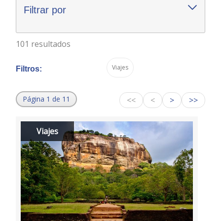
Filtrar por
101 resultados
Viajes
Filtros:
Página 1 de 11
<<
<
>
>>
Viajes