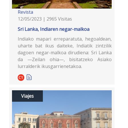
Revista
12/05/2023 | 2965 Visitas
Sri Lanka, Indiaren negar-malkoa
Indiako mapari erreparatuta, hegoaldean,
uharte bat ikus daiteke, Indiatik zintzilik
dagoen negar-malkoa dirudiena: Sri Lanka
da —Zeilan ohia—, bisitatzeko Asiako
lurralderik ikusgarrienetakoa.
C1
Viajes