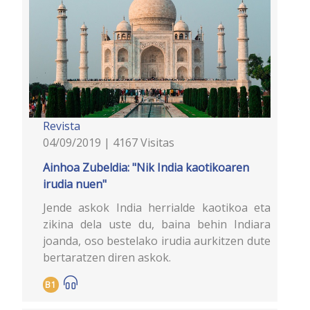
Revista
04/09/2019 | 4167 Visitas
Ainhoa Zubeldia: "Nik India kaotikoaren
irudia nuen"
Jende askok India herrialde kaotikoa eta
zikina dela uste du, baina behin Indiara
joanda, oso bestelako irudia aurkitzen dute
bertaratzen diren askok.
B1