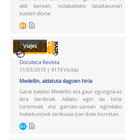
aldi berean, nolabaiteko lasaitasunari
eusten diona.
B1
Viajes
Docuteca
Revista
11/03/2019 | 4174 Visitas
Medellin, aldatuta dagoen hiria
Garai bateko Medellin eta gaur egungoa ez
dira berdinak. Aldatu egin da hiria:
turismoak eta garraio-sarean egindako
hobekuntzek zerikusia izan dute horretan.
B2