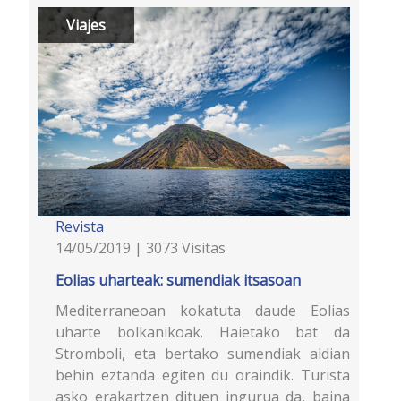
Viajes
Revista
14/05/2019 | 3073 Visitas
Eolias uharteak: sumendiak itsasoan
Mediterraneoan kokatuta daude Eolias
uharte bolkanikoak. Haietako bat da
Stromboli, eta bertako sumendiak aldian
behin eztanda egiten du oraindik. Turista
asko erakartzen dituen ingurua da, baina