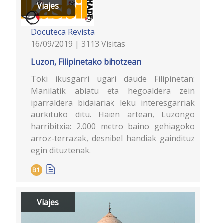
Viajes
Docuteca
Revista
16/09/2019 | 3113 Visitas
Luzon, Filipinetako bihotzean
Toki ikusgarri ugari daude Filipinetan:
Manilatik abiatu eta hegoaldera zein
iparraldera bidaiariak leku interesgarriak
aurkituko ditu. Haien artean, Luzongo
harribitxia: 2.000 metro baino gehiagoko
arroz-terrazak, desnibel handiak gaindituz
egin dituztenak.
B1
Viajes