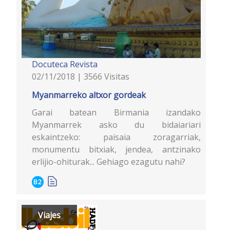
Docuteca
Revista
02/11/2018 | 3566 Visitas
Myanmarreko altxor gordeak
Garai batean Birmania izandako
Myanmarrek asko du bidaiariari
eskaintzeko: paisaia zoragarriak,
monumentu bitxiak, jendea, antzinako
erlijio-ohiturak... Gehiago ezagutu nahi?
B2
Viajes