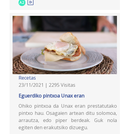
A2
Recetas
23/11/2021 | 2295 Visitas
Eguerdiko pintxoa Unax eran
Ohiko pintxoa da Unax eran prestatutako
pintxo hau. Osagaien artean ditu solomoa,
arrautza, edo piper berdeak. Guk nola
egiten den erakutsiko dizuegu.