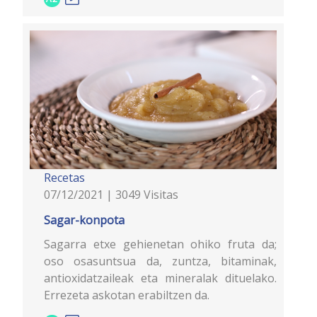
Recetas
07/12/2021 | 3049 Visitas
Sagar-konpota
Sagarra etxe gehienetan ohiko fruta da;
oso osasuntsua da, zuntza, bitaminak,
antioxidatzaileak eta mineralak dituelako.
Errezeta askotan erabiltzen da.