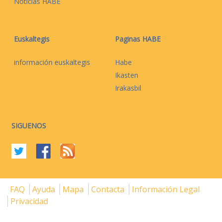
Noticias HABE
Euskaltegis
Paginas HABE
información euskaltegis
Habe
Ikasten
Irakasbil
SIGUENOS
FAQ
Ayuda
Mapa
Contacta
Información Legal
Privacidad