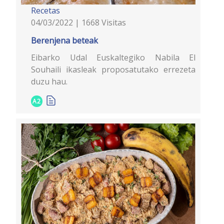
Recetas
04/03/2022 | 1668 Visitas
Berenjena beteak
Eibarko Udal Euskaltegiko Nabila El
Souhaili ikasleak proposatutako errezeta
duzu hau.
A2