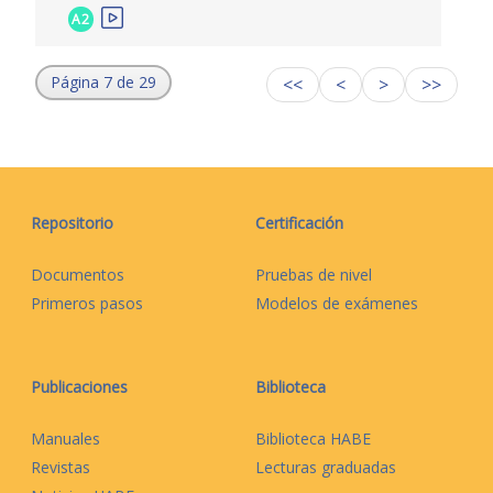
A2
Página 7 de 29
<<
<
>
>>
Repositorio
Certificación
Documentos
Pruebas de nivel
Primeros pasos
Modelos de exámenes
Publicaciones
Biblioteca
Manuales
Biblioteca HABE
Revistas
Lecturas graduadas