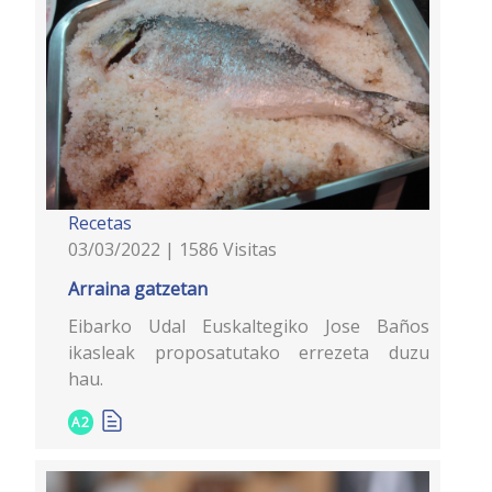
Recetas
03/03/2022 | 1586 Visitas
Arraina gatzetan
Eibarko Udal Euskaltegiko Jose Baños
ikasleak proposatutako errezeta duzu
hau.
A2