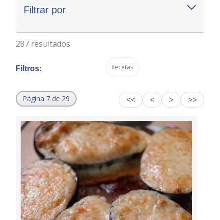
Filtrar por
287 resultados
Recetas
Filtros:
Página 7 de 29
<<
<
>
>>