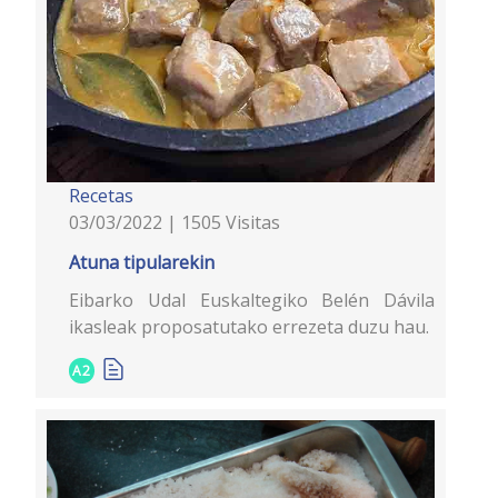
Recetas
03/03/2022 | 1505 Visitas
Atuna tipularekin
Eibarko Udal Euskaltegiko Belén Dávila
ikasleak proposatutako errezeta duzu hau.
A2