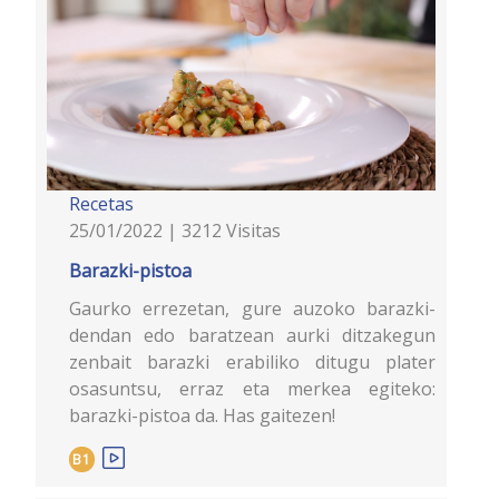
Recetas
25/01/2022 | 3212 Visitas
Barazki-pistoa
Gaurko errezetan, gure auzoko barazki-
dendan edo baratzean aurki ditzakegun
zenbait barazki erabiliko ditugu plater
osasuntsu, erraz eta merkea egiteko:
barazki-pistoa da. Has gaitezen!
B1