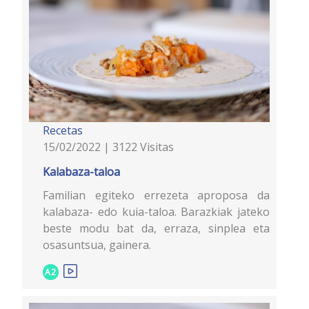
Recetas
15/02/2022 | 3122 Visitas
Kalabaza-taloa
Familian egiteko errezeta aproposa da
kalabaza- edo kuia-taloa. Barazkiak jateko
beste modu bat da, erraza, sinplea eta
osasuntsua, gainera.
A2