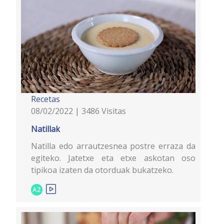
Recetas
08/02/2022 | 3486 Visitas
Natillak
Natilla edo arrautzesnea postre erraza da
egiteko. Jatetxe eta etxe askotan oso
tipikoa izaten da otorduak bukatzeko.
A2