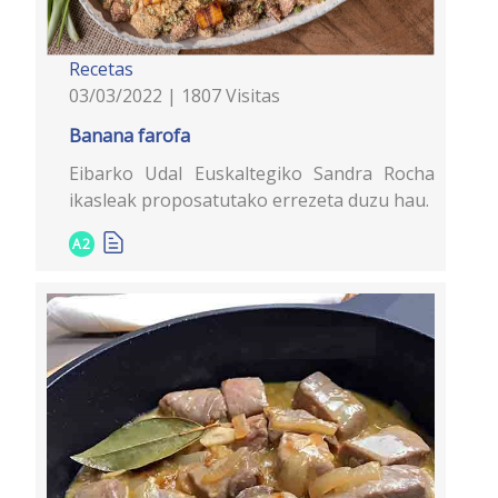
Recetas
03/03/2022 | 1807 Visitas
Banana farofa
Eibarko Udal Euskaltegiko Sandra Rocha
ikasleak proposatutako errezeta duzu hau.
A2