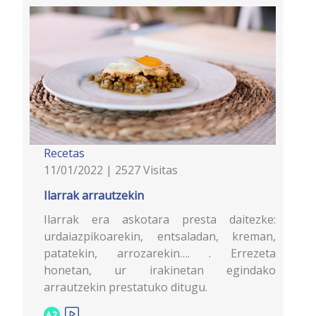
Recetas
11/01/2022 | 2527 Visitas
Ilarrak arrautzekin
Ilarrak era askotara presta daitezke:
urdaiazpikoarekin, entsaladan, kreman,
patatekin, arrozarekin…. . Errezeta
honetan, ur irakinetan egindako
arrautzekin prestatuko ditugu.
A2