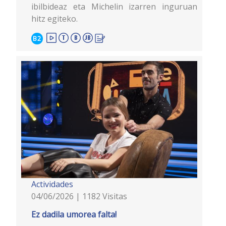
ibilbideaz eta Michelin izarren inguruan
hitz egiteko.
B2
Actividades
04/06/2026 | 1182 Visitas
Ez dadila umorea falta!