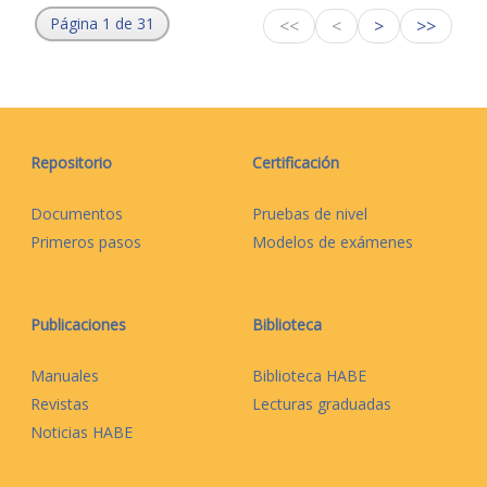
Página 1 de 31
<<
<
>
>>
Repositorio
Certificación
Documentos
Pruebas de nivel
Primeros pasos
Modelos de exámenes
Publicaciones
Biblioteca
Manuales
Biblioteca HABE
Revistas
Lecturas graduadas
Noticias HABE