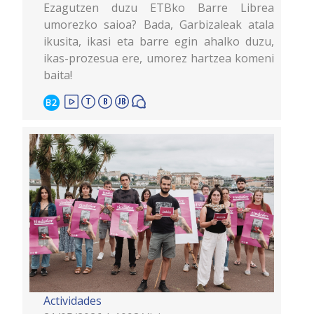
Ezagutzen duzu ETBko Barre Librea
umorezko saioa? Bada, Garbizaleak atala
ikusita, ikasi eta barre egin ahalko duzu,
ikas-prozesua ere, umorez hartzea komeni
baita!
B2
Actividades