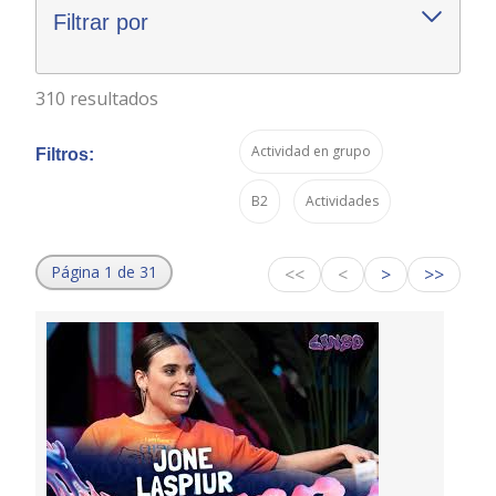
Filtrar por
310 resultados
Actividad en grupo
Filtros:
B2
Actividades
Página 1 de 31
<<
<
>
>>