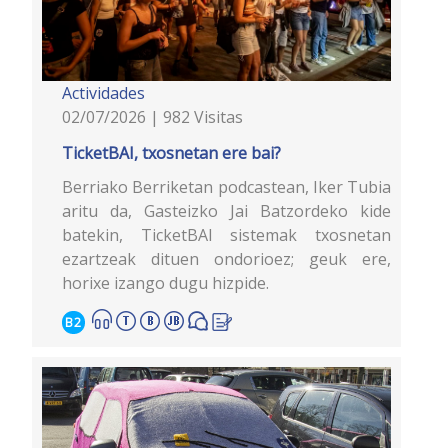
Actividades
02/07/2026 | 982 Visitas
TicketBAI, txosnetan ere bai?
Berriako Berriketan podcastean, Iker Tubia
aritu da, Gasteizko Jai Batzordeko kide
batekin, TicketBAI sistemak txosnetan
ezartzeak dituen ondorioez; geuk ere,
horixe izango dugu hizpide.
B2