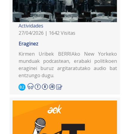
Actividades
27/04/2026 | 1642 Visitas
Eraginez
Kirmen Uribek BERRIAko New Yorkeko
munduak podcastean, erabaki politikoen
eraginei buruz argitaratutako audio bat
entzungo dugu.
B2