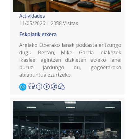
Actividades
11/05/2026 | 2058 Visitas
Eskolatik etxera
Argiako Etxerako lanak podcasta entzungo
dugu. Bertan, Mikel Garcia Idiakezek
ikasleei agintzen dizkieten etxeko lanei
buruz jardungo du, gogoetarako
abiapuntua ezartzeko.
B2