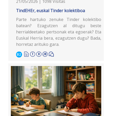
21/05/2026 | 1098 Visitas
TindEHEr, euskal Tinder kolektiboa
Parte hartuko zenuke Tinder kolektibo
batean? Ezagutzen al ditugu beste
herrialdeetako pertsonak eta egoerak? Eta
Euskal Herria bera, ezagutzen dugu? Bada,
horretaz arituko gara.
B2