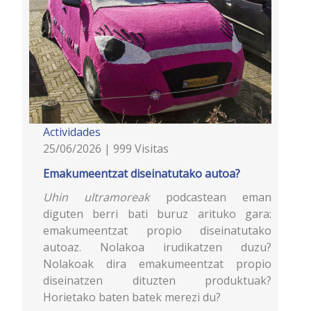
Actividades
25/06/2026 | 999 Visitas
Emakumeentzat diseinatutako autoa?
Uhin ultramoreak
podcastean eman
diguten berri bati buruz arituko gara:
emakumeentzat propio diseinatutako
autoaz. Nolakoa irudikatzen duzu?
Nolakoak dira emakumeentzat propio
diseinatzen dituzten produktuak?
Horietako baten batek merezi du?