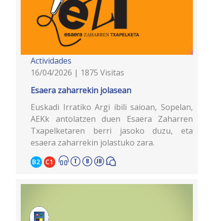
Actividades
16/04/2026 | 1875 Visitas
Esaera zaharrekin jolasean
Euskadi Irratiko Argi ibili saioan, Sopelan,
AEKk antolatzen duen Esaera Zaharren
Txapelketaren berri jasoko duzu, eta
esaera zaharrekin jolastuko zara.
B2
C1