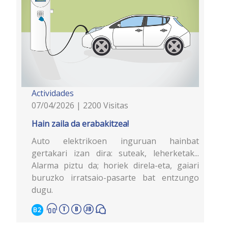
Actividades
07/04/2026 | 2200 Visitas
Hain zaila da erabakitzea!
Auto elektrikoen inguruan hainbat
gertakari izan dira: suteak, leherketak...
Alarma piztu da; horiek direla-eta, gaiari
buruzko irratsaio-pasarte bat entzungo
dugu.
B2