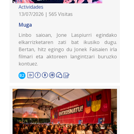
Actividades
13/07/2026 | 565 Visitas
Muga
Linbo saioan, Jone Laspiurri egindako
elkarrizketaren zati bat ikusiko dugu.
Bertan, hitz egingo du Jonek Faisaien irla
filmari eta aktoreen langintzari buruzko
kontuez.
B2