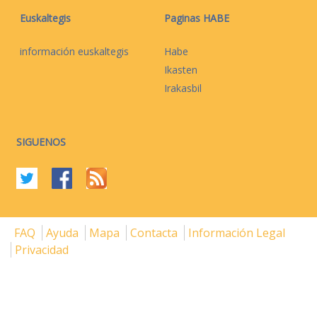
Euskaltegis
Paginas HABE
información euskaltegis
Habe
Ikasten
Irakasbil
SIGUENOS
FAQ
Ayuda
Mapa
Contacta
Información Legal
Privacidad