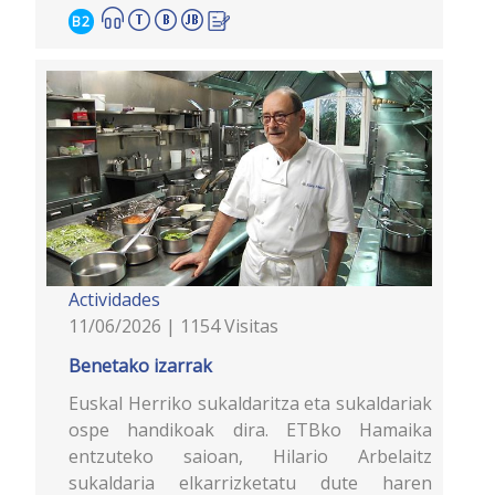
B2
Actividades
11/06/2026 | 1154 Visitas
Benetako izarrak
Euskal Herriko sukaldaritza eta sukaldariak
ospe handikoak dira. ETBko Hamaika
entzuteko saioan, Hilario Arbelaitz
sukaldaria elkarrizketatu dute haren