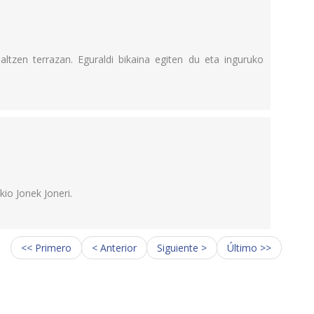
ltzen terrazan. Eguraldi bikaina egiten du eta inguruko
io Jonek Joneri.
<< Primero
< Anterior
Siguiente >
Último >>