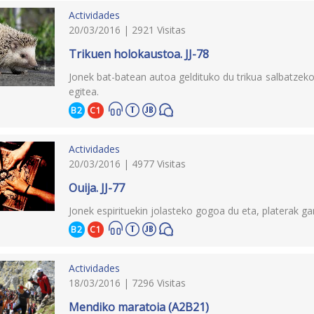
Actividades
20/03/2016 | 2921 Visitas
Trikuen holokaustoa. JJ-78
Jonek bat-batean autoa geldituko du trikua salbatzeko
egitea.
B2
C1
Actividades
20/03/2016 | 4977 Visitas
Ouija. JJ-77
Jonek espirituekin jolasteko gogoa du eta, platerak ga
B2
C1
Actividades
18/03/2016 | 7296 Visitas
Mendiko maratoia (A2B21)