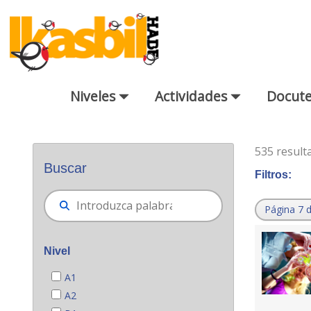
Saltar al contenido principal
Niveles
Actividades
Docut
Buscador general
535 result
Buscar
Filtros:
Página 7 
Nivel
A1
A2