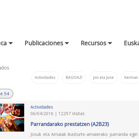
eca
Publicaciones
Recursos
Euska
ados
Actividades
BAGOAZ!
Jon eta Jone
Kerman
de 54
Actividades
06/04/2016 | 12297 Visitas
Parrandarako prestatzen (A2B23)
Josuk eta Amaiak ikasturte-amaierako parranda egin 