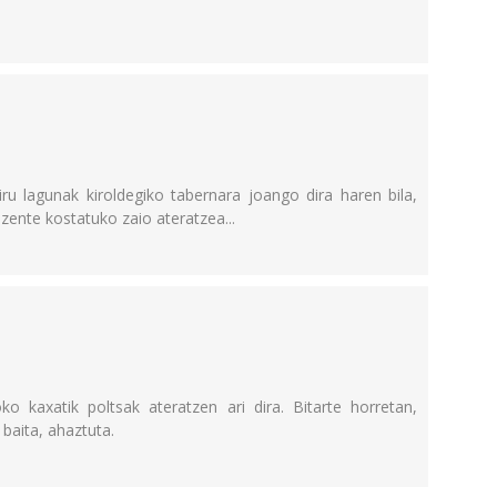
iru lagunak kiroldegiko tabernara joango dira haren bila,
zente kostatuko zaio ateratzea...
 kaxatik poltsak ateratzen ari dira. Bitarte horretan,
 baita, ahaztuta.