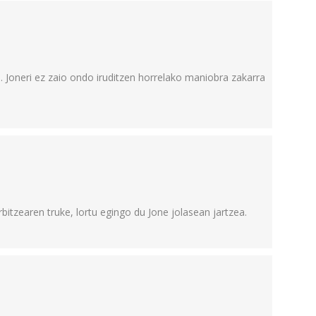
. Joneri ez zaio ondo iruditzen horrelako maniobra zakarra
rbitzearen truke, lortu egingo du Jone jolasean jartzea.