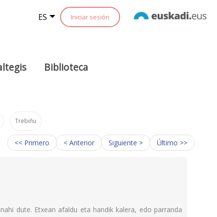
ES
Iniciar sesión
ltegis
Biblioteca
Trebiñu
<< Primero
< Anterior
Siguiente >
Último >>
nahi dute. Etxean afaldu eta handik kalera, edo parranda