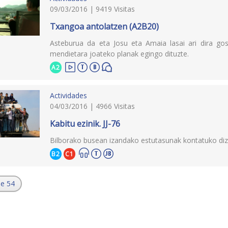
09/03/2016 | 9419 Visitas
Txangoa antolatzen (A2B20)
Asteburua da eta Josu eta Amaia lasai ari dira gosa
mendietara joateko planak egingo dituzte.
A2
Actividades
04/03/2016 | 4966 Visitas
Kabitu ezinik. JJ-76
Bilborako busean izandako estutasunak kontatuko dizk
B2
C1
de 54