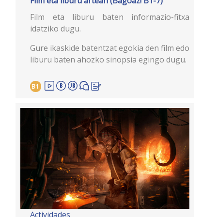
Film eta liburu artean (Bagoaz! B1-7)
Film eta liburu baten informazio-fitxa
idatziko dugu.
Gure ikaskide batentzat egokia den film edo
liburu baten ahozko sinopsia egingo dugu.
B1
Actividades