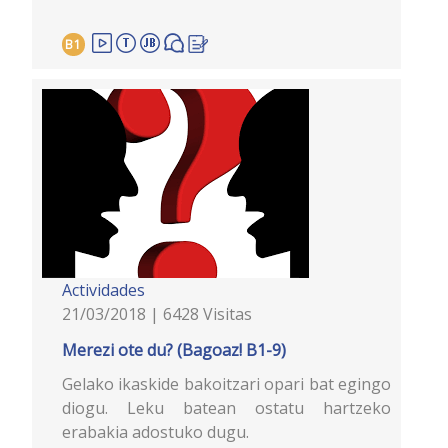
B1
Actividades
21/03/2018 | 6428 Visitas
Merezi ote du? (Bagoaz! B1-9)
Gelako ikaskide bakoitzari opari bat egingo
diogu. Leku batean ostatu hartzeko
erabakia adostuko dugu.