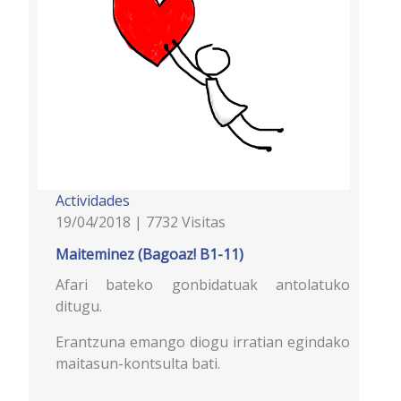
Actividades
19/04/2018 | 7732 Visitas
Maiteminez (Bagoaz! B1-11)
Afari bateko gonbidatuak antolatuko
ditugu.
Erantzuna emango diogu irratian egindako
maitasun-kontsulta bati.