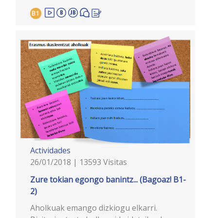
B1
Actividades
26/01/2018 | 13593 Visitas
Zure tokian egongo banintz... (Bagoaz! B1-
2)
Aholkuak emango dizkiogu elkarri.