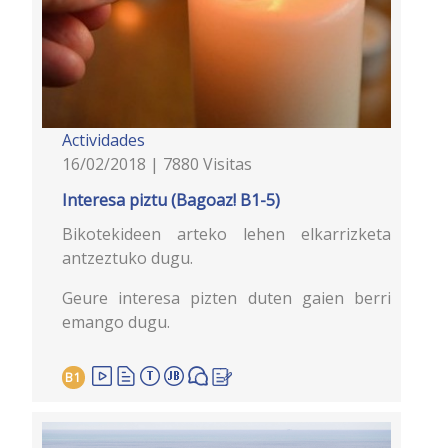
Actividades
16/02/2018 | 7880 Visitas
Interesa piztu (Bagoaz! B1-5)
Bikotekideen arteko lehen elkarrizketa
antzeztuko dugu.
Geure interesa pizten duten gaien berri
emango dugu.
B1