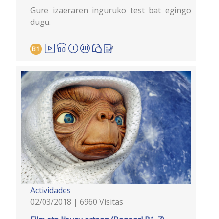
Gure izaeraren inguruko test bat egingo
dugu.
B1
Actividades
02/03/2018 | 6960 Visitas