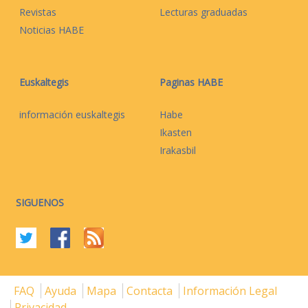
Revistas
Lecturas graduadas
Noticias HABE
Euskaltegis
Paginas HABE
información euskaltegis
Habe
Ikasten
Irakasbil
SIGUENOS
FAQ
Ayuda
Mapa
Contacta
Información Legal
Privacidad