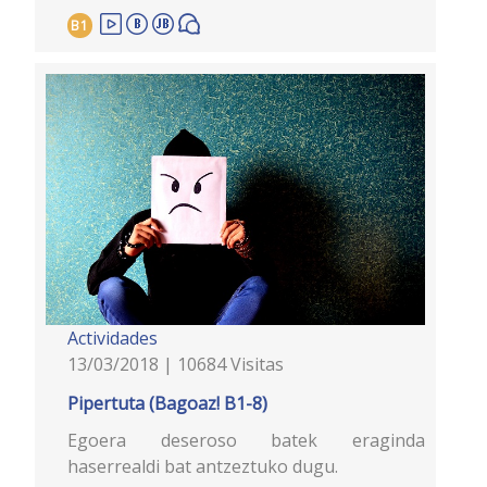
B1
Actividades
13/03/2018 | 10684 Visitas
Pipertuta (Bagoaz! B1-8)
Egoera deseroso batek eraginda
haserrealdi bat antzeztuko dugu.