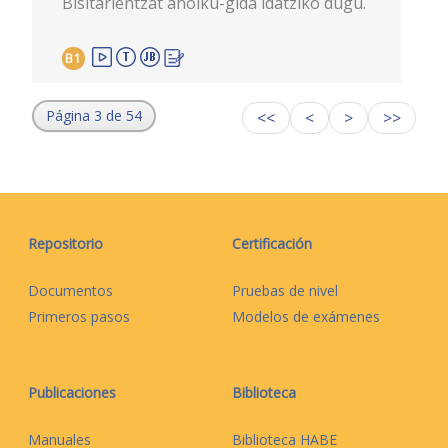
Bisitarientzat aholku-gida idatziko dugu.
B1
Página 3 de 54
<<
<
>
>>
Repositorio
Certificación
Documentos
Pruebas de nivel
Primeros pasos
Modelos de exámenes
Publicaciones
Biblioteca
Manuales
Biblioteca HABE