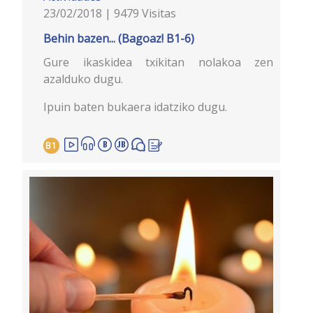
23/02/2018 | 9479 Visitas
Behin bazen... (Bagoaz! B1-6)
Gure ikaskidea txikitan nolakoa zen
azalduko dugu.
Ipuin baten bukaera idatziko dugu.
B1