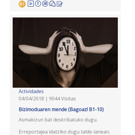
B1
Actividades
04/04/2018 | 9044 Visitas
Bizimoduaren mende (Bagoaz! B1-10)
Asmakizun bat deskribatuko dugu.
Erreportajea idatziko dugu talde-lanean.