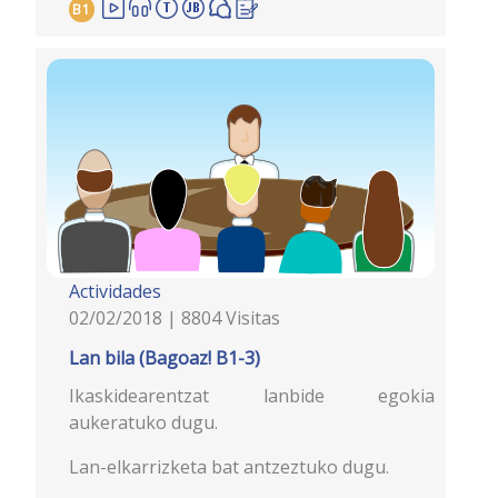
B1
Actividades
02/02/2018 | 8804 Visitas
Lan bila (Bagoaz! B1-3)
Ikaskidearentzat lanbide egokia
aukeratuko dugu.
Lan-elkarrizketa bat antzeztuko dugu.