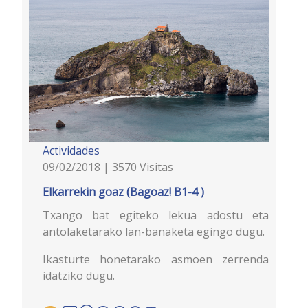
Actividades
09/02/2018 | 3570 Visitas
Elkarrekin goaz (Bagoaz! B1-4 )
Txango bat egiteko lekua adostu eta
antolaketarako lan-banaketa egingo dugu.
Ikasturte honetarako asmoen zerrenda
idatziko dugu.