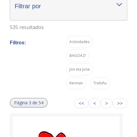
Filtrar por
535 resultados
Actividades
Filtros:
BAGOAZ!
Jon eta Jone
Kerman
Trebiñu
Página 3 de 54
<<
<
>
>>